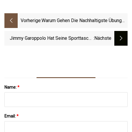
Vorherige:
Warum Gehen Die Nachhaltigste Übung
Nummer 1 Zum Fettabbau Ist
Jimmy Garoppolo Hat Seine Sporttasche
:nächste
Gepackt Und Für Las Vegas Vorbereitet
Name:
*
Email:
*