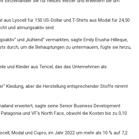
 Einzelhändler sie für heißes Wetter und erweitern sie um
 aus Lyocell für 150 US-Dollar und T-Shirts aus Modal für 24,50
eicht und atmungsaktiv sind.
gsaktiv“ und „kühlend“ vermarkten, sagte Emily Erusha-Hilleque,
ests durch, um die Behauptungen zu untermauern, fügte sie hinzu,
le und Kleider aus Tencel, das das Unternehmen als
r“ Kleidung, aber die Herstellung entsprechender Stoffe nimmt
Thailand erweitert, sagte seine Senior Business Development
atagonia und VF's North Face, obwohl die Kosten bis zu 0,10
yocell, Modal und Cupro, im Jahr 2022 um mehr als 10 % auf 7,2