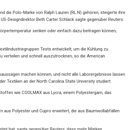
nd die Polo-Marke von Ralph Lauren (RL.N) gehören, steigerte ihre
 US-Designdirektor Beth Carter Schlack sagte gegenüber Reuters.
e Körpertemperatur senken oder einfach dazu beitragen können,
tilindustriegruppen Tests entwickelt, um die Kühlung zu
 zu verteilen und schnell auszutrocknen, so die American
ngsaussagen machen können, und nicht alle Laborergebnisse lassen
r Textilien an der North Carolina State University studiert.
Stoffen wie COOLMAX aus Lycra, einem Polyestergarn, das
ern aus Polyester und Cupro erweitert, die aus Baumwollabfällen
beitet hat, sagte gegenüber Reuters, dass mehr Marken