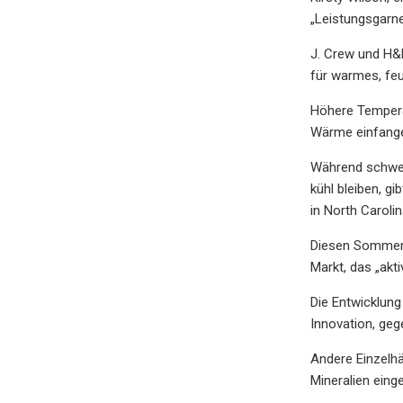
„Leistungsgarn
J. Crew und H&
für warmes, fe
Höhere Temperat
Wärme einfangen
Während schwei
kühl bleiben, g
in North Carolina
Diesen Sommer 
Markt, das „akt
Die Entwicklung
Innovation, geg
Andere Einzelhä
Mineralien einge