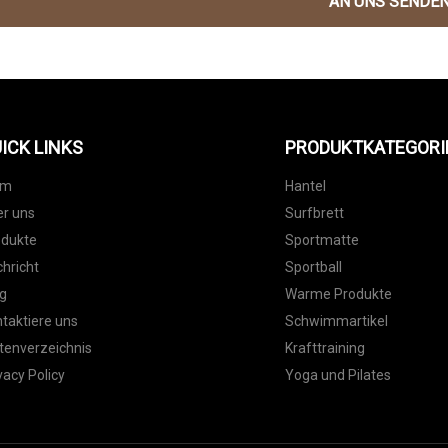
AN UNS SENDE
ICK LINKS
PRODUKTKATEGORI
im
Hantel
r uns
Surfbrett
odukte
Sportmatte
hricht
Sportball
g
Warme Produkte
taktiere uns
Schwimmartikel
tenverzeichnis
Krafttraining
vacy Policy
Yoga und Pilates