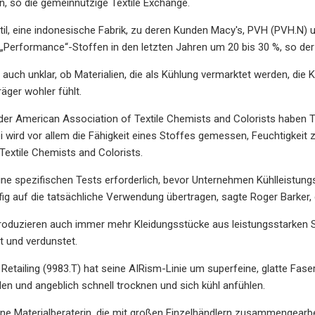
n, so die gemeinnützige Textile Exchange.
il, eine indonesische Fabrik, zu deren Kunden Macy's, PVH (PVH.N) u
„Performance“-Stoffen in den letzten Jahren um 20 bis 30 %, so der
h auch unklar, ob Materialien, die als Kühlung vermarktet werden, di
räger wohler fühlt.
r American Association of Textile Chemists and Colorists haben Tex
ei wird vor allem die Fähigkeit eines Stoffes gemessen, Feuchtigkeit
Textile Chemists and Colorists.
ine spezifischen Tests erforderlich, bevor Unternehmen Kühlleistu
ig auf die tatsächliche Verwendung übertragen, sagte Roger Barker, de
oduzieren auch immer mehr Kleidungsstücke aus leistungsstarken 
t und verdunstet.
 Retailing (9983.T) hat seine AIRism-Linie um superfeine, glatte Fas
den und angeblich schnell trocknen und sich kühl anfühlen.
eine Materialberaterin, die mit großen Einzelhändlern zusammengear