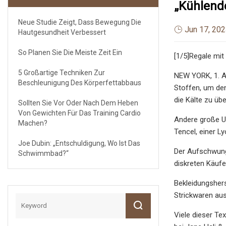
„kühlende
Neue Studie Zeigt, Dass Bewegung Die
Jun 17, 20
Hautgesundheit Verbessert
So Planen Sie Die Meiste Zeit Ein
[1/5]Regale mit
5 Großartige Techniken Zur
NEW YORK, 1. Au
Beschleunigung Des Körperfettabbaus
Stoffen, um de
die Kälte zu üb
Sollten Sie Vor Oder Nach Dem Heben
Von Gewichten Für Das Training Cardio
Andere große U
Machen?
Tencel, einer Ly
Joe Dubin: „Entschuldigung, Wo Ist Das
Der Aufschwung
Schwimmbad?“
diskreten Käufe
Bekleidungshers
Strickwaren aus
Viele dieser Te