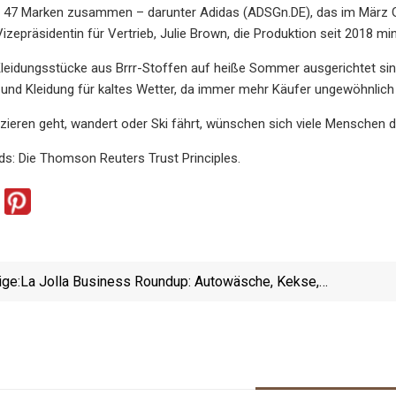
it 47 Marken zusammen – darunter Adidas (ADSGn.DE), das im März G
Vizepräsidentin für Vertrieb, Julie Brown, die Produktion seit 2018 m
leidungsstücke aus Brrr-Stoffen auf heiße Sommer ausgerichtet sin
und Kleidung für kaltes Wetter, da immer mehr Käufer ungewöhnlich
eren geht, wandert oder Ski fährt, wünschen sich viele Menschen die
s: Die Thomson Reuters Trust Principles.
ige:
La Jolla Business Roundup: Autowäsche, Kekse,
Kosmetikarbeiten, Seifen, Uhren Und Mehr