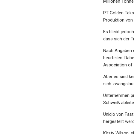
Millionen Tonne
PT Golden Tekst
Produktion von 
Es bleibt jedoc
dass sich der T
Nach Angaben de
beurteilen. Dab
Association of 
Aber es sind ke
sich zwangsläuf
Unternehmen pr
Schweiß ableite
Uniqlo von Fast
hergestellt wer
Kirsty Wilson, 