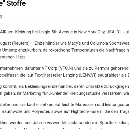
“ Stoffe
23
 AIRism-Kleidung bei Uniqlo 5th Avenue in New York City, USA, 31. J
gust (Reuters) – Einzelhändler wie Macy's und Columbia Sportswear
n Umsatz anzukurbeln, da rekordhohe Temperaturen die Nachfrage nac
erstehen Hitze.
nternehmen, darunter VF Corp (VFC.N) und die zu Permira gehörend
ocellfaser, die laut Textilhersteller Lenzing (LENV.VI) saugfähiger als
 kommt, als Bekleidungseinzelhändler, deren Umsätze zurückgingen,
n gaben, ihr Marketing für „kühlende“ Kleidungsstücke verstärken, 
teller und -verkäufer setzen auf leichte Materialien und leistungsst
 Baumwolle und Polyester, sowie auf Hightech-Fasern, die den Träger
xtilien werden seit Jahren verwendet, insbesondere in Sportbekleidu