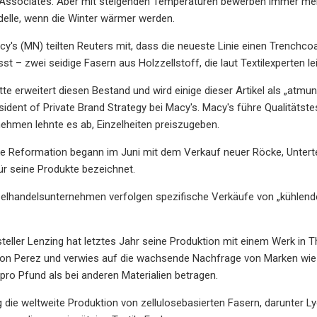
 Associates. Aber mit steigenden Temperaturen bewerben immer mehr
elle, wenn die Winter wärmer werden.
's (MN) teilten Reuters mit, dass die neueste Linie einen Trenchcoat
st – zwei seidige Fasern aus Holzzellstoff, die laut Textilexperten l
te erweitert diesen Bestand und wird einige dieser Artikel als „atmun
sident of Private Brand Strategy bei Macy's. Macy's führe Qualitätst
ehmen lehnte es ab, Einzelheiten preiszugeben.
 Reformation begann im Juni mit dem Verkauf neuer Röcke, Untertei
ür seine Produkte bezeichnet.
elhandelsunternehmen verfolgen spezifische Verkäufe von „kühlende
teller Lenzing hat letztes Jahr seine Produktion mit einem Werk in 
on Perez und verwies auf die wachsende Nachfrage von Marken wie P
pro Pfund als bei anderen Materialien betragen.
 die weltweite Produktion von zellulosebasierten Fasern, darunter L