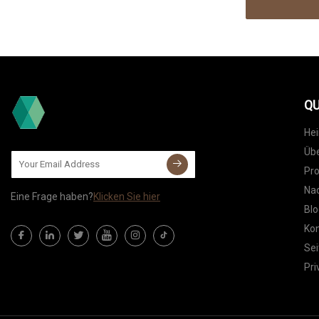
QU
He
Übe
Pr
Nac
Eine Frage haben?
Klicken Sie hier
Blo
Kon
Sei
Pri