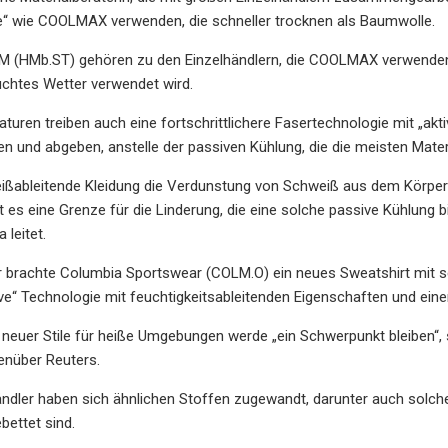
e“ wie COOLMAX verwenden, die schneller trocknen als Baumwolle.
M (HMb.ST) gehören zu den Einzelhändlern, die COOLMAX verwenden
uchtes Wetter verwendet wird.
uren treiben auch eine fortschrittlichere Fasertechnologie mit „akti
 und abgeben, anstelle der passiven Kühlung, die die meisten Materia
ßableitende Kleidung die Verdunstung von Schweiß aus dem Körper
ibt es eine Grenze für die Linderung, die eine solche passive Kühlung 
 leitet.
brachte Columbia Sportswear (COLM.O) ein neues Sweatshirt mit s
ive“ Technologie mit feuchtigkeitsableitenden Eigenschaften und ein
 neuer Stile für heiße Umgebungen werde „ein Schwerpunkt bleiben“
enüber Reuters.
ndler haben sich ähnlichen Stoffen zugewandt, darunter auch solche de
bettet sind.