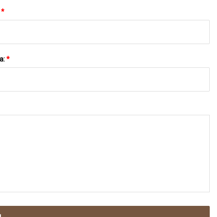
:
*
a:
*