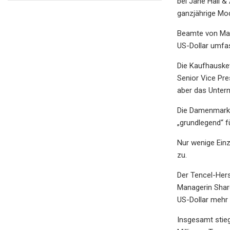
bei Jane Hali &
ganzjährige Mod
Beamte von Macy
US-Dollar umfas
Die Kaufhausket
Senior Vice Pre
aber das Untern
Die Damenmarke
„grundlegend“ f
Nur wenige Einz
zu.
Der Tencel-Hers
Managerin Shar
US-Dollar mehr 
Insgesamt stieg