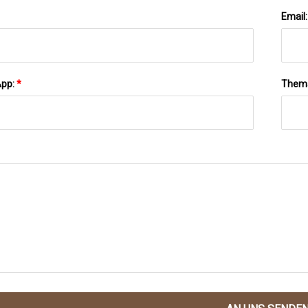
Email
App:
*
Them