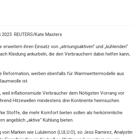
uli 2023. REUTERS/Kate Masters
 erweitern ihren Einsatz von „atmungsaktiven“ und „kühlenden“
h Kleidung ankurbeln, die den Verbrauchern dabei helfen kann,
e Reformation, werben ebenfalls für Warmwettermodelle aus
 Baumwolle ist.
 weil inflationsmüde Verbraucher dem Nötigsten Vorrang vor
während Hitzewellen mindestens drei Kontinente heimsuchen.
arke Stoffe, die mehr Komfort bieten sollen als herkömmliche
n angeblich „aktive“ Kühlung bieten.
ng von Marken wie Lululemon (LULU.O), so Jess Ramirez, Analystin