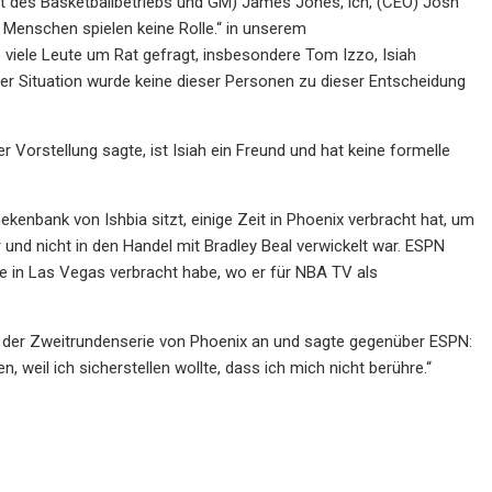
t des Basketballbetriebs und GM) James Jones, ich, (CEO) Josh
 Menschen spielen keine Rolle.“ in unserem
 viele Leute um Rat gefragt, insbesondere Tom Izzo, Isiah
eser Situation wurde keine dieser Personen zu dieser Entscheidung
Vorstellung sagte, ist Isiah ein Freund und hat keine formelle
kenbank von Ishbia sitzt, einige Zeit in Phoenix verbracht hat, um
ar und nicht in den Handel mit Bradley Beal verwickelt war. ESPN
in Las Vegas verbracht habe, wo er für NBA TV als
l 4 der Zweitrundenserie von Phoenix an und sagte gegenüber ESPN:
weil ich sicherstellen wollte, dass ich mich nicht berühre.“