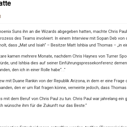
atte
3
enix Suns ihn an die Wizards abgegeben hatten, machte Chris Paul d
ozess des Teams involviert. In einem Interview mit Sopan Deb von d
holt, dass „Mat und Isiah“ – Besitzer Matt Ishbia und Thomas – „in e
re kamen mehrere Monate, nachdem Chris Haynes von Turner Sports
würde, und Ishbia dies auf seiner Einführungspressekonferenz demen
nden, den ich in einer Rolle habe“. ."
iew mit Duane Rankin von der Republik Arizona, in dem er eine Frage
anden, den er um Rat fragen könne, verneinte jedoch, dass Thomas 
ts mit dem Beruf von Chris Paul zu tun. Chris Paul war jahrelang ein g
ch wünsche ihm für die Zukunft nur das Beste.“