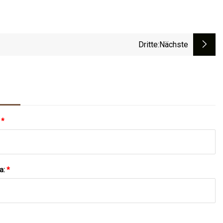
Dritte
:nächste
:
*
a:
*