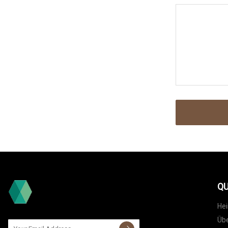
QU
He
Übe