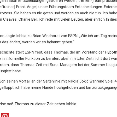
rganisation Entscheidungen getroffen werden, treffen (Teampräsiden
heftrainer) Frank Vogel, unser Führungsteam Entscheidungen. Externe
ozess. Sie haben es nie getan und werden es auch nie tun. Ich habe
Cleaves, Charlie Bell. Ich rede mit vielen Leuten, aber ehrlich In di
n sagte Ishbia zu Brian Windhorst von ESPN: „Wie ich am Tag meiner 
h das ändert, werden wir es bekannt geben.“
schichte stellt ESPN fest, dass Thomas, der im Vorstand der Hypothe
 in informeller Funktion zu beraten, aber in letzter Zeit nicht dort w
erdem, dass Thomas Zeit mit Suns-Managern bei der Summer League 
ngiert habe.
uch seinen Vorfall an der Seitenlinie mit Nikola Jokic während Spie
 gefloppt, ich habe meine Hände hochgehoben und bin zurückgegangen, 
ise saß Thomas zu dieser Zeit neben Ishbia.