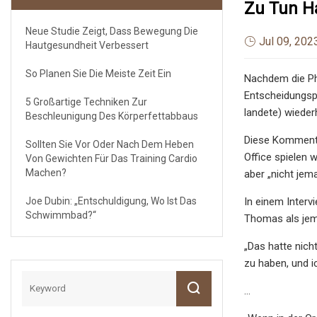
Zu Tun H
Neue Studie Zeigt, Dass Bewegung Die
Jul 09, 202
Hautgesundheit Verbessert
So Planen Sie Die Meiste Zeit Ein
Nachdem die Pho
Entscheidungspr
5 Großartige Techniken Zur
landete) wieder
Beschleunigung Des Körperfettabbaus
Diese Kommenta
Sollten Sie Vor Oder Nach Dem Heben
Office spielen 
Von Gewichten Für Das Training Cardio
Machen?
aber „nicht jema
Joe Dubin: „Entschuldigung, Wo Ist Das
In einem Interv
Schwimmbad?“
Thomas als jem
„Das hatte nich
zu haben, und i
…