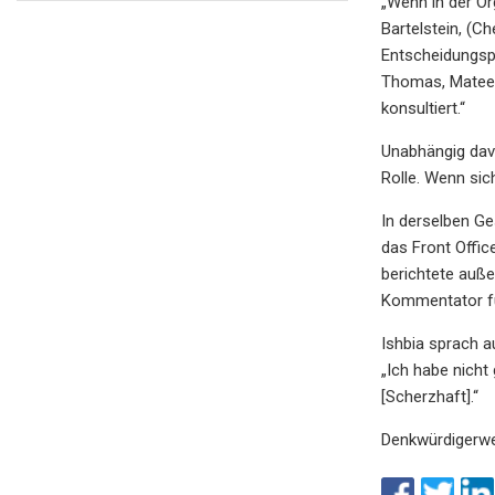
„Wenn in der O
Bartelstein, (C
Entscheidungspr
Thomas, Mateen 
konsultiert.“
Unabhängig davo
Rolle. Wenn sic
In derselben Ge
das Front Office
berichtete auß
Kommentator fu
Ishbia sprach a
„Ich habe nicht
[Scherzhaft].“
Denkwürdigerwe