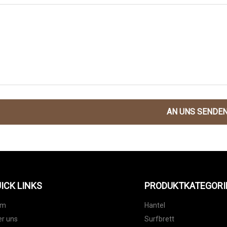
AN UNS SENDE
ICK LINKS
PRODUKTKATEGORI
im
Hantel
r uns
Surfbrett