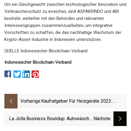
Um ein Gleichgewicht zwischen technologischer Innovation und
Verbraucherschutz zu erreichen, sind ASPAKRINDO und ABI
bestrebt, weiterhin mit den Behörden und relevanten
Interessengruppen zusammenzuarbeiten, um integrative
Vorschriften zu schaffen, die das nachhaltige Wachstum der
Krypto-Asset-Industrie in Indonesien unterstützen.
QUELLE Indonesischer Blockchain-Verband
Indonesischer Blockchain-Verband
Vorherige:
Kaufratgeber Für Heizgeräte 2023:
Kaufratgeber Für Heizgeräte: Tipps, Die
Sie Vor Dem Kauf Von Raumheizgeräten
La Jolla Business Roundup: Autowäsche,
:nächste
Beachten Sollten
Kekse, Kosmetikarbeiten, Seifen, Uhren