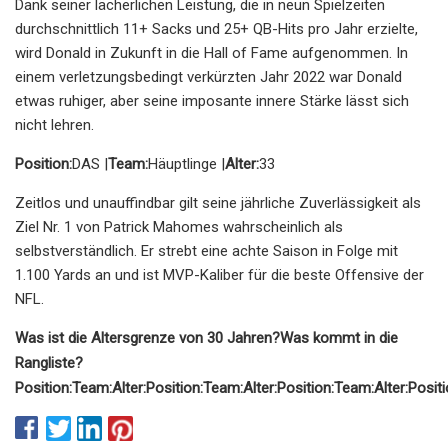
Dank seiner lächerlichen Leistung, die in neun Spielzeiten
durchschnittlich 11+ Sacks und 25+ QB-Hits pro Jahr erzielte,
wird Donald in Zukunft in die Hall of Fame aufgenommen. In
einem verletzungsbedingt verkürzten Jahr 2022 war Donald
etwas ruhiger, aber seine imposante innere Stärke lässt sich
nicht lehren.
Position:
DAS |
Team:
Häuptlinge |
Alter:
33
Zeitlos und unauffindbar gilt seine jährliche Zuverlässigkeit als
Ziel Nr. 1 von Patrick Mahomes wahrscheinlich als
selbstverständlich. Er strebt eine achte Saison in Folge mit
1.100 Yards an und ist MVP-Kaliber für die beste Offensive der
NFL.
Was ist die Altersgrenze von 30 Jahren?
Was kommt in die
Rangliste?
Position:
Team:
Alter:
Position:
Team:
Alter:
Position:
Team:
Alter:
Positi