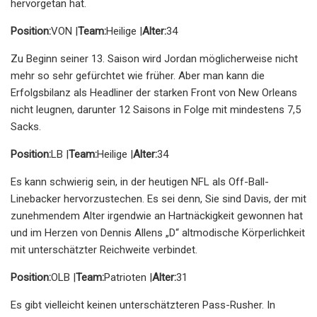
hervorgetan hat.
Position:
VON |
Team:
Heilige |
Alter:
34
Zu Beginn seiner 13. Saison wird Jordan möglicherweise nicht
mehr so ​​sehr gefürchtet wie früher. Aber man kann die
Erfolgsbilanz als Headliner der starken Front von New Orleans
nicht leugnen, darunter 12 Saisons in Folge mit mindestens 7,5
Sacks.
Position:
LB |
Team:
Heilige |
Alter:
34
Es kann schwierig sein, in der heutigen NFL als Off-Ball-
Linebacker hervorzustechen. Es sei denn, Sie sind Davis, der mit
zunehmendem Alter irgendwie an Hartnäckigkeit gewonnen hat
und im Herzen von Dennis Allens „D“ altmodische Körperlichkeit
mit unterschätzter Reichweite verbindet.
Position:
OLB |
Team:
Patrioten |
Alter:
31
Es gibt vielleicht keinen unterschätzteren Pass-Rusher. In