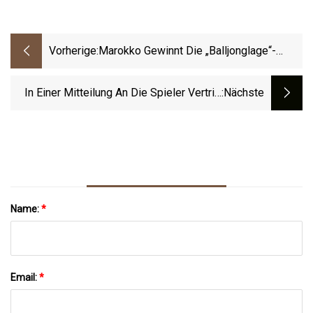
Vorherige:
Marokko Gewinnt Die „Balljonglage“-
Show Bei Den Frankophonie-Spielen In
Kinshasa
In Einer Mitteilung An Die Spieler Vertritt
:nächste
Die PGA Tour Entschieden Die Von USGA
Und R&A Vorgeschlagene Golfball-
Rollback-Regel
Name:
*
Email:
*