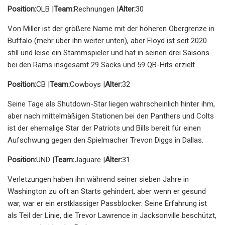
Position:
OLB |
Team:
Rechnungen |
Alter:
30
Von Miller ist der größere Name mit der höheren Obergrenze in
Buffalo (mehr über ihn weiter unten), aber Floyd ist seit 2020
still und leise ein Stammspieler und hat in seinen drei Saisons
bei den Rams insgesamt 29 Sacks und 59 QB-Hits erzielt.
Position:
CB |
Team:
Cowboys |
Alter:
32
Seine Tage als Shutdown-Star liegen wahrscheinlich hinter ihm,
aber nach mittelmäßigen Stationen bei den Panthers und Colts
ist der ehemalige Star der Patriots und Bills bereit für einen
Aufschwung gegen den Spielmacher Trevon Diggs in Dallas.
Position:
UND |
Team:
Jaguare |
Alter:
31
Verletzungen haben ihn während seiner sieben Jahre in
Washington zu oft an Starts gehindert, aber wenn er gesund
war, war er ein erstklassiger Passblocker. Seine Erfahrung ist
als Teil der Linie, die Trevor Lawrence in Jacksonville beschützt,