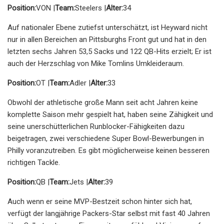
Position:
VON |
Team:
Steelers |
Alter:
34
Auf nationaler Ebene zutiefst unterschätzt, ist Heyward nicht
nur in allen Bereichen an Pittsburghs Front gut und hat in den
letzten sechs Jahren 53,5 Sacks und 122 QB-Hits erzielt; Er ist
auch der Herzschlag von Mike Tomlins Umkleideraum.
Position:
OT |
Team:
Adler |
Alter:
33
Obwohl der athletische große Mann seit acht Jahren keine
komplette Saison mehr gespielt hat, haben seine Zähigkeit und
seine unerschütterlichen Runblocker-Fähigkeiten dazu
beigetragen, zwei verschiedene Super Bowl-Bewerbungen in
Philly voranzutreiben. Es gibt möglicherweise keinen besseren
richtigen Tackle.
Position:
QB |
Team:
Jets |
Alter:
39
Auch wenn er seine MVP-Bestzeit schon hinter sich hat,
verfügt der langjährige Packers-Star selbst mit fast 40 Jahren