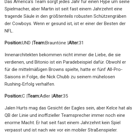
Das America's Team sorgt jedes Jahr für einen Hype um seine
Spielmacher, aber Martin ist seit fast einem Jahrzehnt eine
tragende Säule in den größtenteils robusten Schützengräben
der Cowboys. Wenn er gesund ist, ist er einer der Besten der
NFL.
Position:
UND |
Team:
Brauntöne |
Alter:
31
Innenarchitekten bekommen nicht immer die Liebe, die sie
verdienen, und Bitonio ist ein Paradebeispiel dafür. Obwohl er
für die mittelmäßigen Browns spielte, hatte er fünf All-Pro-
Saisons in Folge, die Nick Chubb zu seinem mühelosen
Rushing-Erfolg verhalfen.
Position:
C |
Team:
Adler |
Alter:
35
Jalen Hurts mag das Gesicht der Eagles sein, aber Kelce hat als
QB der Linie und inoffizieller Teamsprecher immer noch eine
enorme Macht. Er hat seit fast einem Jahrzehnt kein Spiel
verpasst und ist nach wie vor ein mobiler Straßenspieler.