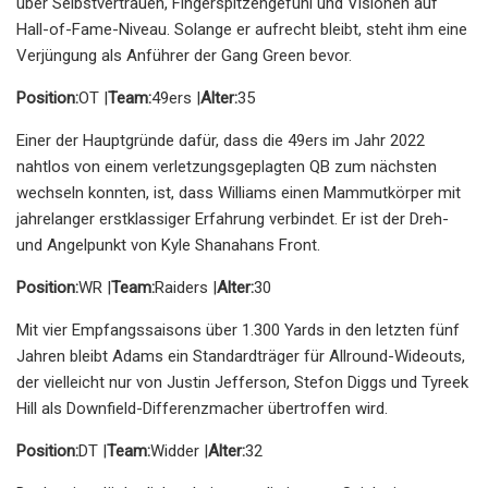
über Selbstvertrauen, Fingerspitzengefühl und Visionen auf
Hall-of-Fame-Niveau. Solange er aufrecht bleibt, steht ihm eine
Verjüngung als Anführer der Gang Green bevor.
Position:
OT |
Team:
49ers |
Alter:
35
Einer der Hauptgründe dafür, dass die 49ers im Jahr 2022
nahtlos von einem verletzungsgeplagten QB zum nächsten
wechseln konnten, ist, dass Williams einen Mammutkörper mit
jahrelanger erstklassiger Erfahrung verbindet. Er ist der Dreh-
und Angelpunkt von Kyle Shanahans Front.
Position:
WR |
Team:
Raiders |
Alter:
30
Mit vier Empfangssaisons über 1.300 Yards in den letzten fünf
Jahren bleibt Adams ein Standardträger für Allround-Wideouts,
der vielleicht nur von Justin Jefferson, Stefon Diggs und Tyreek
Hill als Downfield-Differenzmacher übertroffen wird.
Position:
DT |
Team:
Widder |
Alter:
32