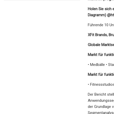
Holen Sie sich 
Diagramm) @
h
Führende 10 Unt
XFit Brands, Br
Globale Marktse
Markt für funkt
• Medbälle • St
Markt für funkt
• Fitnessstudi
Der Bericht ste
Anwendungssegm
der Grundlage v
Segmentanalyse 