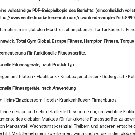
eine vollständige PDF-Beispielkopie des Berichts: (einschließlich voll
ttps://www.verifiedmarketresearch.com/download-sample/?rid=8990
ernehmen im globalen Marktforschungsbericht für funktionelle Fitn
unswick, Total Gym Global, Escape Fitness, Hampton Fitness, Torqu
gmentierung für funktionelle Fitnessgeräte:
ionelle Fitnessgeräte, nach Produkttyp
angen und Platten • Flachbank • Kniebeugenständer • Rudergerät • Ket
ionelle Fitnessgeräte, nach Anwendung
os• Heim/Einzelperson• Hotels• Krankenhäuser• Firmenbüros
llt eine genaue und sehr detaillierte Ressource dar, um wichtige Ein
ente des globalen Marktes für funktionelle Fitnessgeräte zu gewi
on Marktanteil, Wachstumspotenzial, Treibern und anderen entscheide
hilft Marktteilnehmern zu erkennen, wann und wo sie in den globalen 