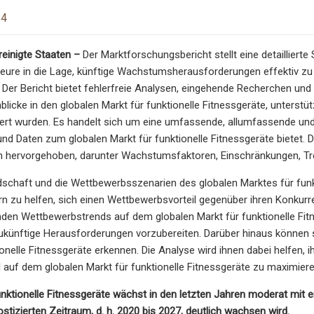
24
einigte Staaten –
Der Marktforschungsbericht stellt eine detaillierte
teure in die Lage, künftige Wachstumsherausforderungen effektiv zu
. Der Bericht bietet fehlerfreie Analysen, eingehende Recherchen und
nblicke in den globalen Markt für funktionelle Fitnessgeräte, unterst
iert wurden. Es handelt sich um eine umfassende, allumfassende und s
nd Daten zum globalen Markt für funktionelle Fitnessgeräte bietet.
 hervorgehoben, darunter Wachstumsfaktoren, Einschränkungen, T
dschaft und die Wettbewerbsszenarien des globalen Marktes für funk
n zu helfen, sich einen Wettbewerbsvorteil gegenüber ihren Konkurren
den Wettbewerbstrends auf dem globalen Markt für funktionelle Fit
zukünftige Herausforderungen vorzubereiten. Darüber hinaus können s
ionelle Fitnessgeräte erkennen. Die Analyse wird ihnen dabei helfen, i
l auf dem globalen Markt für funktionelle Fitnessgeräte zu maximiere
unktionelle Fitnessgeräte wächst in den letzten Jahren moderat mit
stizierten Zeitraum, d. h. 2020 bis 2027, deutlich wachsen wird.