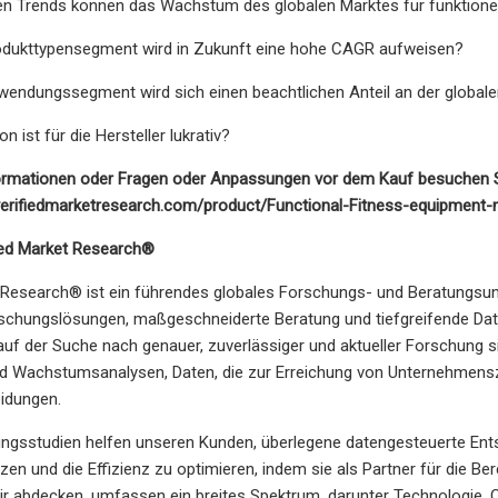
en Trends können das Wachstum des globalen Marktes für funktionel
odukttypensegment wird in Zukunft eine hohe CAGR aufweisen?
endungssegment wird sich einen beachtlichen Anteil an der globalen
n ist für die Hersteller lukrativ?
formationen oder Fragen oder Anpassungen vor dem Kauf besuchen 
verifiedmarketresearch.com/product/Functional-Fitness-equipment-
fied Market Research®
 Research® ist ein führendes globales Forschungs- und Beratungsunt
rschungslösungen, maßgeschneiderte Beratung und tiefgreifende Da
ie auf der Suche nach genauer, zuverlässiger und aktueller Forschung s
d Wachstumsanalysen, Daten, die zur Erreichung von Unternehmenszie
idungen.
ngsstudien helfen unseren Kunden, überlegene datengesteuerte Ents
en und die Effizienz zu optimieren, indem sie als Partner für die Bere
ir abdecken, umfassen ein breites Spektrum, darunter Technologie, C