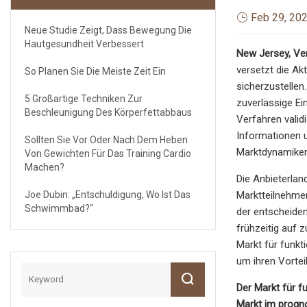
Feb 29, 20
Neue Studie Zeigt, Dass Bewegung Die
Hautgesundheit Verbessert
New Jersey, Ver
versetzt die Ak
So Planen Sie Die Meiste Zeit Ein
sicherzustellen
5 Großartige Techniken Zur
zuverlässige Ei
Beschleunigung Des Körperfettabbaus
Verfahren valid
Informationen u
Sollten Sie Vor Oder Nach Dem Heben
Marktdynamiken
Von Gewichten Für Das Training Cardio
Machen?
Die Anbieterlan
Joe Dubin: „Entschuldigung, Wo Ist Das
Marktteilnehmer
Schwimmbad?“
der entscheiden
frühzeitig auf 
Markt für funkt
um ihren Vortei
Der Markt für f
Markt im progno