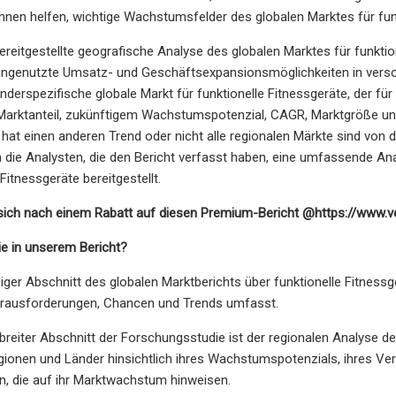
ihnen helfen, wichtige Wachstumsfelder des globalen Marktes für funkt
bereitgestellte geografische Analyse des globalen Marktes für funkti
ngenutzte Umsatz- und Geschäftsexpansionsmöglichkeiten in versc
änderspezifische globale Markt für funktionelle Fitnessgeräte, der f
Marktanteil, zukünftigem Wachstumspotenzial, CAGR, Marktgröße und
 hat einen anderen Trend oder nicht alle regionalen Märkte sind von
die Analysten, die den Bericht verfasst haben, eine umfassende Ana
 Fitnessgeräte bereitgestellt.
 sich nach einem Rabatt auf diesen Premium-Bericht @
https://www.v
e in unserem Bericht?
ndiger Abschnitt des globalen Marktberichts über funktionelle Fitness
Herausforderungen, Chancen und Trends umfasst.
r breiter Abschnitt der Forschungsstudie ist der regionalen Analyse d
gionen und Länder hinsichtlich ihres Wachstumspotenzials, ihres Ver
n, die auf ihr Marktwachstum hinweisen.