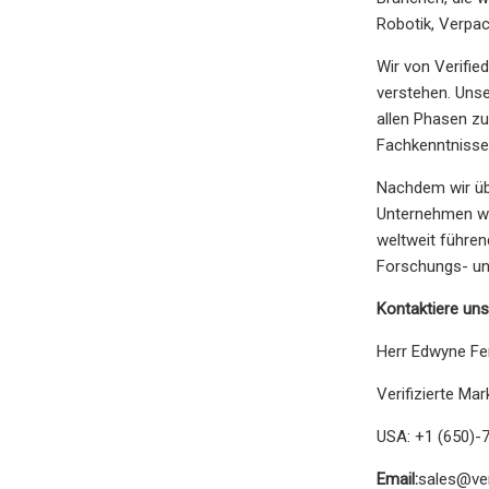
Robotik, Verpa
Wir von Verifie
verstehen. Uns
allen Phasen z
Fachkenntnisse 
Nachdem wir übe
Unternehmen wie
weltweit führe
Forschungs- un
Kontaktiere uns
Herr Edwyne F
Verifizierte Ma
USA: +1 (650)-
Email:
sales@ve