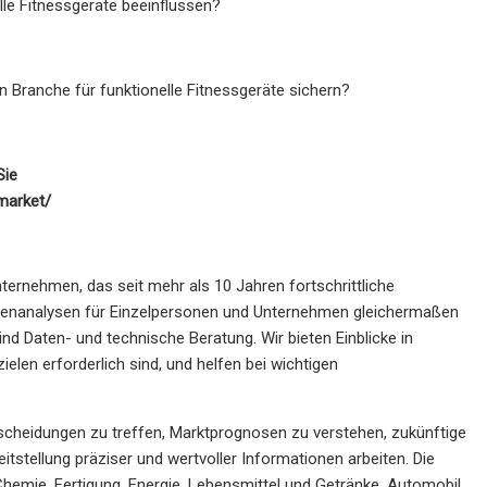
le Fitnessgeräte beeinflussen?
 Branche für funktionelle Fitnessgeräte sichern?
Sie
market/
ernehmen, das seit mehr als 10 Jahren fortschrittliche
tenanalysen für Einzelpersonen und Unternehmen gleichermaßen
ind Daten- und technische Beratung. Wir bieten Einblicke in
len erforderlich sind, und helfen bei wichtigen
cheidungen zu treffen, Marktprognosen zu verstehen, zukünftige
itstellung präziser und wertvoller Informationen arbeiten. Die
hemie, Fertigung, Energie, Lebensmittel und Getränke, Automobil,