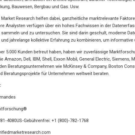
ckung, Bauwesen, Bergbau und Gas. Usw.
d Market Research helfen dabei, ganzheitliche marktrelevante Faktor
ere Analysten verfügen über ein hohes Fachwissen in der Datenerfa
u sammeln und zu untersuchen. Sie sind darin geschult, moderne D
und jahrelange kollektive Erfahrung zu kombinieren, um informative
r 5.000 Kunden betreut haben, haben wir zuverlässige Marktforschu
 Amazon, Dell, IBM, Shell, Exxon Mobil, General Electric, Siemens, Mi
nden Beratungsunternehmen wie McKinsey & Company, Boston Consu
d Beratungsprojekte für Unternehmen weltweit beraten.
:
ernandes
rktforschung®
781-4080US-Gebührenfrei: +1 (800)-782-1768
rifiedmarketresearch.com