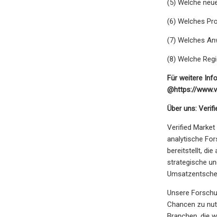
(5) Welche neu
(6) Welches Pr
(7) Welches Anw
(8) Welche Regio
Für weitere In
@
https://www.
Über uns: Veri
Verified Market
analytische Fo
bereitstellt, d
strategische un
Umsatzentsche
Unsere Forschu
Chancen zu nutz
Branchen, die w