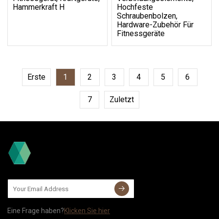
Hammerkraft H
Hochfeste
Schraubenbolzen,
Hardware-Zubehör Für
Fitnessgeräte
Erste
1
2
3
4
5
6
7
Zuletzt
Eine Frage haben?
Klicken Sie hier