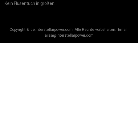
Kein Flusentuch in großen
Mengen
Copyright © de.interstellarpower.com, Alle Rechte vorbehalten. Email:
ailsa@interstellarpower.com