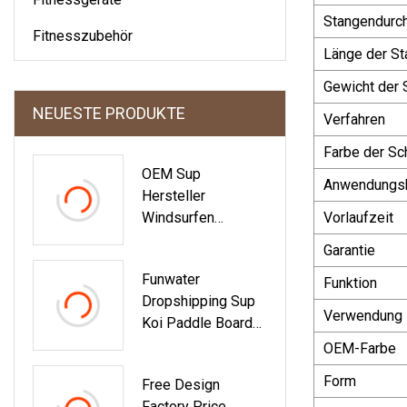
Stangendurc
Fitnesszubehör
Länge der St
Gewicht der 
NEUESTE PRODUKTE
Verfahren
Farbe der Sc
OEM Sup
Anwendungsb
Hersteller
Windsurfen
Vorlaufzeit
Surfbrett Windsurf
Garantie
Paddle Board Mit
Funwater
Segel
Funktion
Dropshipping Sup
Verwendung
Koi Paddle Board
Paddel Sup Boards
OEM-Farbe
Aufblasbare Surfen
Form
Free Design
Surfbrett Verkäufe
Factory Price