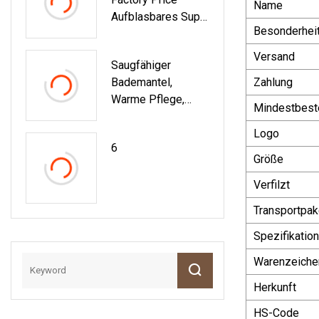
Wasser Sport Sub
Name
Aufblasbares Sup-
Board Paddleboard
Besonderhei
Paddle-Board
Stand-Up-Surfbrett
Versand
Saugfähiger
Bademantel,
Zahlung
Warme Pflege,
Mindestbest
Schnell
Trocknendes
Logo
6
Handtuch Für
Größe
Haustiere Und
Katzen, Großhandel
Verfilzt
Mit
Transportpak
Hundeprodukten
Spezifikation
Warenzeiche
Herkunft
HS-Code