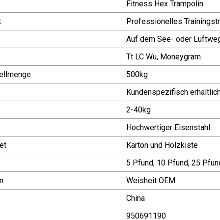
Fitness Hex Trampolin
t
Professionelles Trainingst
Auf dem See- oder Luftwe
Tt LC Wu, Moneygram
ellmenge
500kg
Kundenspezifisch erhältlic
2-40kg
Hochwertiger Eisenstahl
et
Karton und Holzkiste
5 Pfund, 10 Pfund, 25 Pfun
n
Weisheit OEM
China
950691190