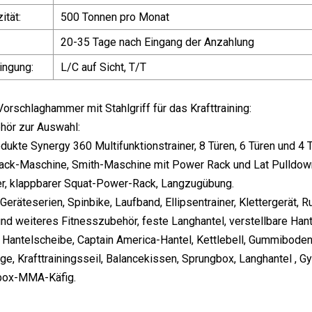
ität:
500 Tonnen pro Monat
20-35 Tage nach Eingang der Anzahlung
ingung:
L/C auf Sicht, T/T
orschlaghammer mit Stahlgriff für das Krafttraining:
hör zur Auswahl:
ukte Synergy 360 Multifunktionstrainer, 8 Türen, 6 Türen und 4
ack-Maschine, Smith-Maschine mit Power Rack und Lat Pulldown
r, klappbarer Squat-Power-Rack, Langzugübung.
eräteserien, Spinbike, Laufband, Ellipsentrainer, Klettergerät, Ru
und weiteres Fitnesszubehör, feste Langhantel, verstellbare Han
, Hantelscheibe, Captain America-Hantel, Kettlebell, Gummiboden
e, Krafttrainingsseil, Balancekissen, Sprungbox, Langhantel , G
box-MMA-Käfig.