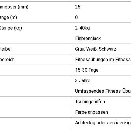
hmesser (mm)
25
ange (m)
0
Stange (kg)
2-40kg
Einbrennlack
heibe
Grau, Weiß, Schwarz
ereich
Fitnessübungen im Fitness
15-30 Tage
3 Jahre
Umfassendes Fitness-Übun
Trainingshilfen
Farbe anpassen
Achteckig oder sechseckig