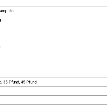
rampolin
g
h
d, 35 Pfund, 45 Pfund