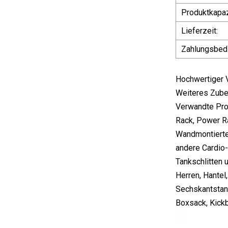
Produktkapaz
Lieferzeit:
Zahlungsbed
Hochwertiger V
Weiteres Zube
Verwandte Prod
Rack, Power R
Wandmontierte
andere Cardio-G
Tankschlitten 
Herren, Hantel
Sechskantstang
Boxsack, Kick