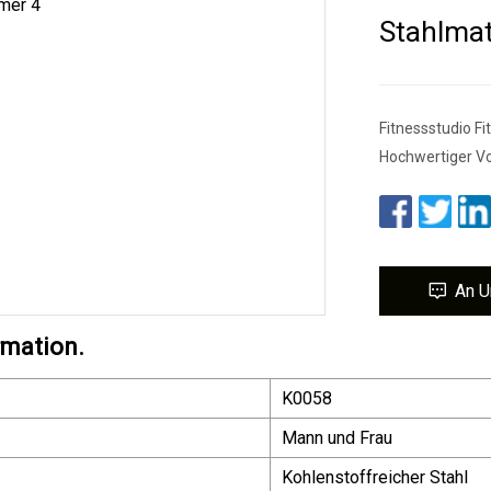
Stahlmat
Fitnessstudio F
Hochwertiger Vo
An U
rmation.
K0058
Mann und Frau
Kohlenstoffreicher Stahl