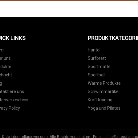
ICK LINKS
PRODUKTKATEGORI
im
Hantel
r uns
Surfbrett
odukte
Sportmatte
hricht
Sportball
g
Warme Produkte
taktiere uns
Schwimmartikel
tenverzeichnis
Krafttraining
vacy Policy
Yoga und Pilates
t © de.interstellarpower.com, Alle Rechte vorbehalten. Email:
ailsa@interstellar