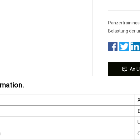
Panzertrainings
Belastung der 
An U
rmation.
U
g
C