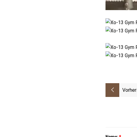
Vorher
Name:
*