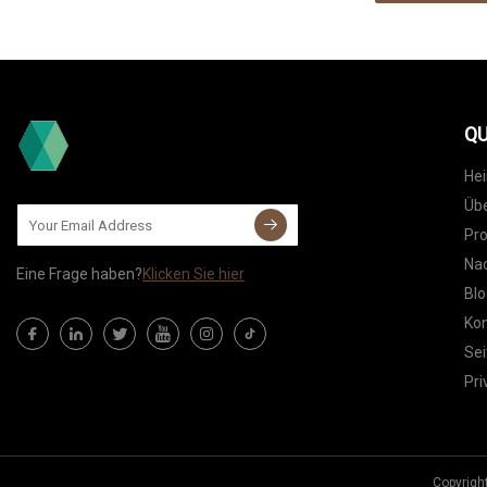
QU
He
Übe
Pr
Nac
Eine Frage haben?
Klicken Sie hier
Blo
Kon
Sei
Pri
Copyrigh