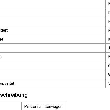
E
F
dert
et
K
n
B
C
apazität
schreibung
Panzerschlittenwagen