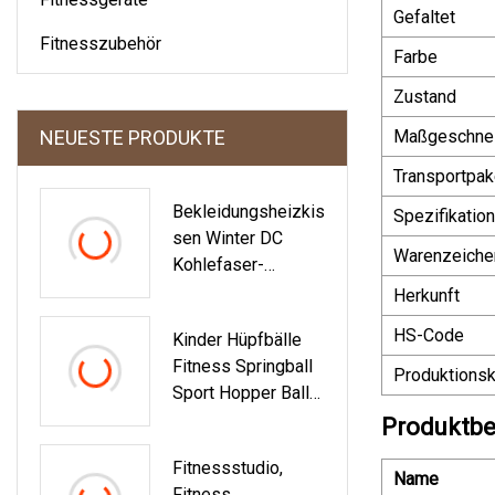
Gefaltet
Fitnesszubehör
Farbe
Zustand
NEUESTE PRODUKTE
Maßgeschnei
Transportpak
Bekleidungsheizkis
Spezifikation
Sen Winter DC
Warenzeiche
Kohlefaser-
Heizelementbezog
Herkunft
Ene Produkte Für
HS-Code
Kinder Hüpfbälle
Warme Kleidung
Fitness Springball
Produktionsk
Sport Hopper Ball
Spielzeug Balance
Produktbe
PVC Pogo Ball
Fitnessstudio,
Name
Fitness,