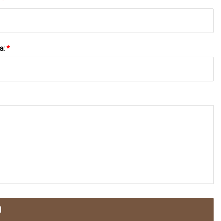
a:
*
N