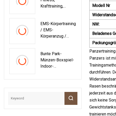
Modell Nr
Krafttraining,
Stahlmaterial,
Widerstandse
Vorschlaghammer
EMS-Körpertraining
NW:
4
/ EMS-
Beladenes Ge
Körperanzug /
Elektronischer
Packungsgrö
Muskelstimulator
Panzertraining
Bunte Park-
Zur
Panzers ist mi
Münzen-Boxspiel-
Gewichtsreduktion,
Trainingsmetho
Indoor-
Cellulite-Reduktion,
durchführen. D
Vergnügungsausrü
EMS-
Stung Zum Verkauf
Widerstandsanp
Schlankheitsanzug
Rasen beschrän
jederzeit aus 
sich keine So
Gewichtstanks 
trainieren möc