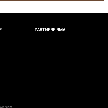
E
PARTNERFIRMA
power.com