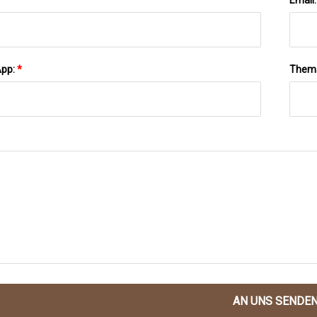
App:
*
Them
AN UNS SENDE