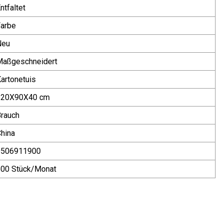
ntfaltet
arbe
Neu
Maßgeschneidert
artonetuis
120X90X40 cm
rauch
hina
9506911900
500 Stück/Monat