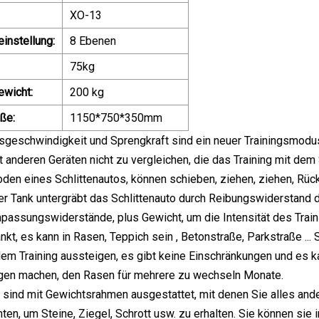
XO-13
instellung:
8 Ebenen
75kg
wicht:
200 kg
ße:
1150*750*350mm
sgeschwindigkeit und Sprengkraft sind ein neuer Trainingsmodu
t anderen Geräten nicht zu vergleichen, die das Training mit dem 
den eines Schlittenautos, können schieben, ziehen, ziehen, Rü
er Tank untergräbt das Schlittenauto durch Reibungswiderstand
assungswiderstände, plus Gewicht, um die Intensität des Traini
kt, es kann in Rasen, Teppich sein , Betonstraße, Parkstraße ...
dem Training aussteigen, es gibt keine Einschränkungen und es
rgen machen, den Rasen für mehrere zu wechseln Monate.
sind mit Gewichtsrahmen ausgestattet, mit denen Sie alles ande
hten, um Steine, Ziegel, Schrott usw. zu erhalten. Sie können sie