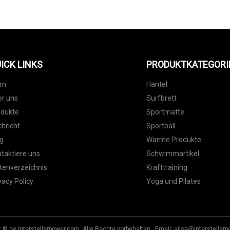
ICK LINKS
PRODUKTKATEGORI
im
Hantel
r uns
Surfbrett
odukte
Sportmatte
hricht
Sportball
g
Warme Produkte
taktiere uns
Schwimmartikel
tenverzeichnis
Krafttraining
vacy Policy
Yoga und Pilates
t © de.interstellarpower.com, Alle Rechte vorbehalten. Email:
ailsa@interstellar