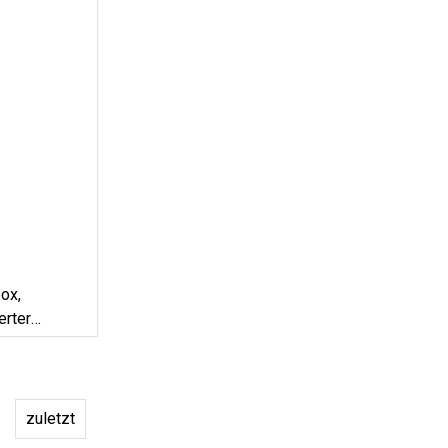
ox,
erter
 L, Wein-
Zum Angeln
zuletzt