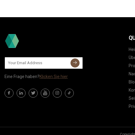
QU
He
Übe
Pr
Nac
Eine Frage haben?
Klicken Sie hier
Blo
Kon
Sei
Pri
Copyrigh