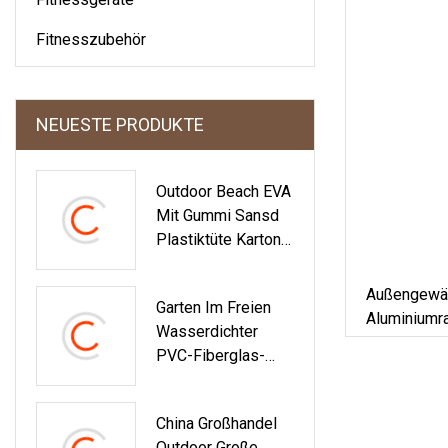
Fitnesszubehör
NEUESTE PRODUKTE
Outdoor Beach EVA
Mit Gummi Sansd
Plastiktüte Karton
Sandalen Herren
Slipper
Außengewäc
Garten Im Freien
Aluminiumr
Wasserdichter
Hinterhof, 
PVC-Fiberglas-
Viktoriani
Sonnenschutz-
Glasgarten
Rollo-Fenster-Stoff
Verwendet
China Großhandel
Für Hersteller
Outdoor Große