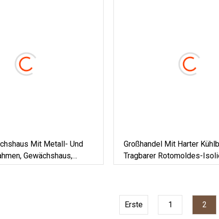
hshaus Mit Metall- Und
Großhandel Mit Harter Kühlb
ahmen, Gewächshaus,
Tragbarer Rotomoldes-Isoli
Mini-Gewächshaus,
Eistruhe Mit Gefrierfach, 45
sches Kommerzielles
Und Getränkekühler, Eimer 
gewächshaus, Zum Verkauf
Und Im Freien
Erste
1
2