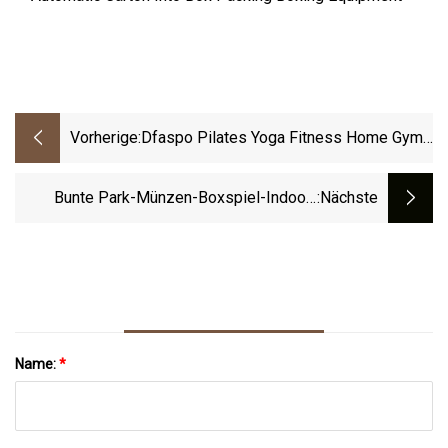
Vorherige:
Dfaspo Pilates Yoga Fitness Home Gym
Widerstandsband-Set
Bunte Park-Münzen-Boxspiel-Indoor-
:nächste
Vergnügungsausrüstung Zum Verkauf
Name:
*