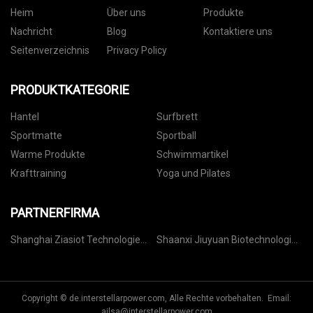
Heim
Über uns
Produkte
Nachricht
Blog
Kontaktiere uns
Seitenverzeichnis
Privacy Policy
PRODUKTKATEGORIE
Hantel
Surfbrett
Sportmatte
Sportball
Warme Produkte
Schwimmartikel
Krafttraining
Yoga und Pilates
PARTNERFIRMA
Shanghai Ziasiot Technologie
Shaanxi Jiuyuan Biotechnologie
Co., Ltd.
Co., Ltd.
Copyright © de.interstellarpower.com, Alle Rechte vorbehalten. Email:
ailsa@interstellarpower.com