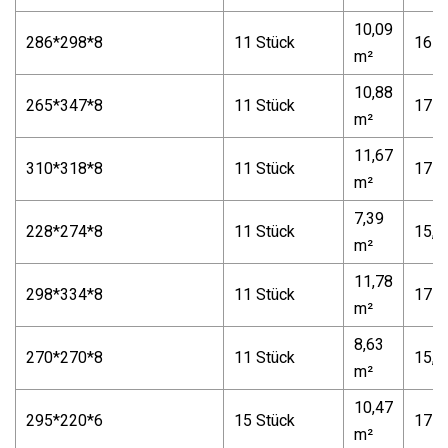
10,09
286*298*8
11 Stück
16 k
m²
10,88
265*347*8
11 Stück
17 k
m²
11,67
310*318*8
11 Stück
17 k
m²
7,39
228*274*8
11 Stück
15,5
m²
11,78
298*334*8
11 Stück
17 k
m²
8,63
270*270*8
11 Stück
15,5
m²
10,47
295*220*6
15 Stück
17 k
m²