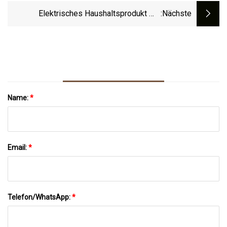
Auf Der Innenseite, Elektrischer
Elektrisches Haushaltsprodukt Mit
:nächste
Wasserkocher. Heiße Verkaufsprodukte
Kochreis Und 3D-Warmhaltefunktion Für
Einen Anstrengenden Arbeitstag
Name:
*
Email:
*
Telefon/WhatsApp:
*