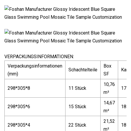
VERPACKUNGSINFORMATIONEN:
Verpackungsinformationen
Box
Schachtelteile
Kart
(mm)
SF
10,76
298*305*8
11 Stück
17 k
m²
14,67
298*305*6
15 Stück
18 k
m²
21,52
298*305*4
22 Stück
18 k
m²