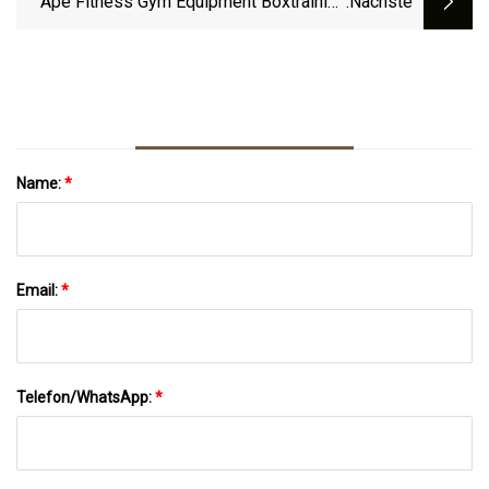
Ape Fitness Gym Equipment Boxtraining
:nächste
Handglocken Handgewichte
Name:
*
Email:
*
Telefon/WhatsApp:
*