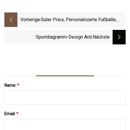
Vorherige:
Guter Preis, Personalisierte Fußbälle,
Fußball Aus Weichem PU-Material Für
Den Sport
Sportdiagramm-Design Anti
:nächste
Name:
*
Email:
*