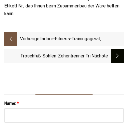
Etikett Nr., das Ihnen beim Zusammenbau der Ware helfen
kann.
Vorherige:
Indoor-Fitness-Trainingsgerät,
Hochwertiges Pilates-Wandgerät Für
Yoga-Übungen Zu Verkaufen
Froschfuß-Sohlen-Zehentrenner Tri
:nächste
Name:
*