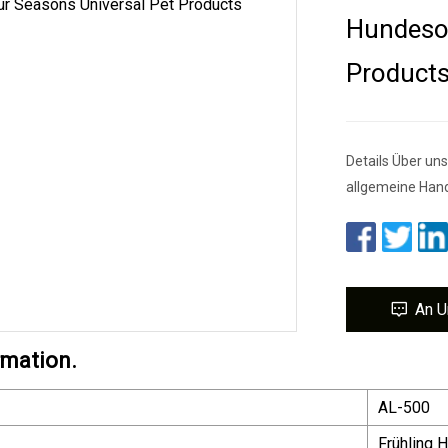
Hundesof
Product
Details Über un
allgemeine Hand
An U
rmation.
AL-500
Frühling 