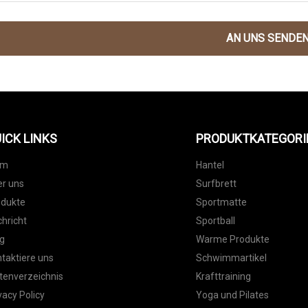
AN UNS SENDE
ICK LINKS
PRODUKTKATEGORI
im
Hantel
r uns
Surfbrett
odukte
Sportmatte
hricht
Sportball
g
Warme Produkte
taktiere uns
Schwimmartikel
tenverzeichnis
Krafttraining
vacy Policy
Yoga und Pilates