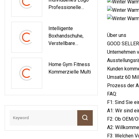
Anzug, EMS-
Professionelle
Trainingsanzug
UFC-
Kampftrainingsausr
Intelligente
Üstung Muay Thai
Über uns
Boxhandschuhe,
MMA Boxkäfig
Verstellbare
GOOD SELLER i
Boxhandschuhe,
Unternehmen ve
Fitnessgeräte
Ausstellungsrä
Home Gym Fitness
Kunden kommen 
Kommerzielle Multi
Umsatz 60 Mill
Prozess der Au
FAQ:
F1: Sind Sie e
A1: Wir sind e
F2: Ob OEM/OD
A2: Willkommen
F3: Welchen Vo