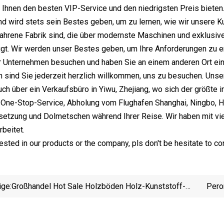
 Ihnen den besten VIP-Service und den niedrigsten Preis bieten. 
nd wird stets sein Bestes geben, um zu lernen, wie wir unsere 
fahrene Fabrik sind, die über modernste Maschinen und exklusive
gt. Wir werden unser Bestes geben, um Ihre Anforderungen zu er
Ihr Unternehmen besuchen und haben Sie an einem anderen Ort e
ich sind Sie jederzeit herzlich willkommen, uns zu besuchen. Unse
uch über ein Verkaufsbüro in Yiwu, Zhejiang, wo sich der größte 
One-Stop-Service, Abholung vom Flughafen Shanghai, Ningbo, Ha
setzung und Dolmetschen während Ihrer Reise. Wir haben mit vie
beitet.
rested in our products or the company, pls don't be hesitate to con
ige:
Großhandel Hot Sale Holzböden Holz-Kunststoff-
Pero
Verbund-WPC-Terrassendielen Für Schwimmbäder