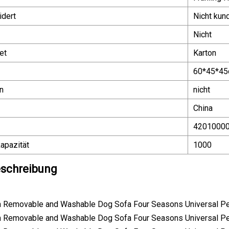
dert
Nicht kun
Nicht
et
Karton
60*45*4
n
nicht
China
4201000
apazität
1000
schreibung