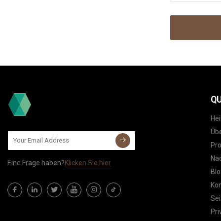
QU
He
Übe
Pr
Nac
Eine Frage haben?
Klicken Sie hier
Blo
Kon
Sei
Pri