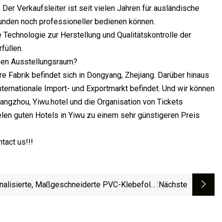
Der Verkaufsleiter ist seit vielen Jahren für ausländische
Kunden noch professioneller bedienen können.
 Technologie zur Herstellung und Qualitätskontrolle der
füllen.
inen Ausstellungsraum?
re Fabrik befindet sich in Dongyang, Zhejiang. Darüber hinaus
internationale Import- und Exportmarkt befindet. Und wir können
ngzhou, Yiwu.hotel und die Organisation von Tickets
len guten Hotels in Yiwu zu einem sehr günstigeren Preis
tact us!!!
nalisierte, Maßgeschneiderte PVC-Klebefolie
:nächste
Für Die Dekoration Von Schwimmbädern