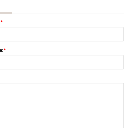
:
*
a:
*