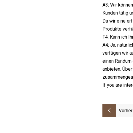
A3: Wir können
Kunden tätig u
Da wir eine er
Produkte verfü
F4: Kann ich 
A4: Ja, natürl
verfügen wir a
einen Rundum-
anbieten. Über
zusammengear
If you are inte
Vorher