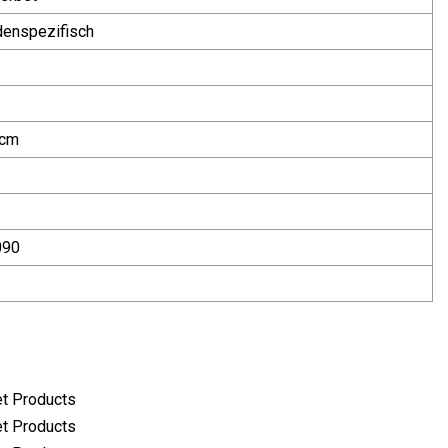
denspezifisch
5cm
090