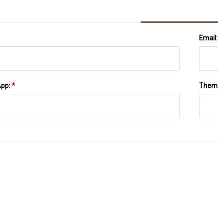
Email
App:
*
Them