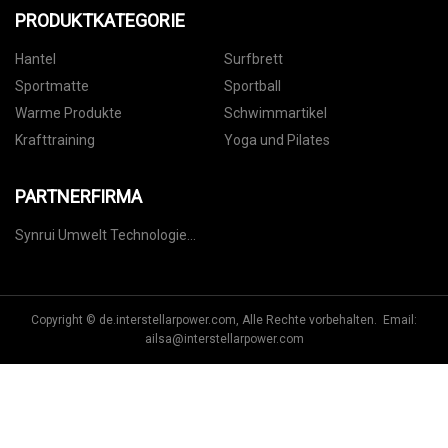
PRODUKTKATEGORIE
Hantel
Surfbrett
Sportmatte
Sportball
Warme Produkte
Schwimmartikel
Krafttraining
Yoga und Pilates
PARTNERFIRMA
Synrui Umwelt Technologie
(Liaangeng) Co., Ltd
Copyright © de.interstellarpower.com, Alle Rechte vorbehalten. Email:
ailsa@interstellarpower.com