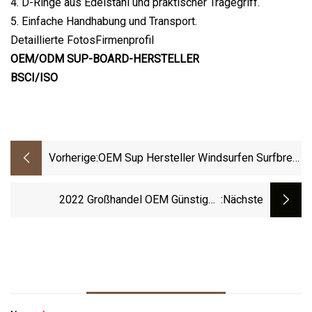
4. D-Ringe aus Edelstahl und praktischer Tragegriff.
5. Einfache Handhabung und Transport.
Detaillierte FotosFirmenprofil
OEM/ODM SUP-BOARD-HERSTELLER
BSCI/ISO
Vorherige:
OEM Sup Hersteller Windsurfen Surfbrett
Windsurf Paddle Board Mit Segel
2022 Großhandel OEM Günstiges
:nächste
Aufblasbares Standup-Sup-Paddle-Board-
Surfbrett