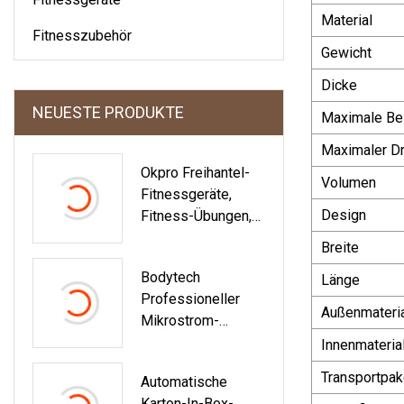
Material
Fitnesszubehör
Gewicht
Dicke
NEUESTE PRODUKTE
Maximale Be
Maximaler D
Okpro Freihantel-
Volumen
Fitnessgeräte,
Design
Fitness-Übungen,
Urethan-PU-
Breite
Rundhantel-Set
Bodytech
Länge
Professioneller
Außenmateri
Mikrostrom-
Maschinen-
Innenmateria
Trainingsanzug,
Transportpak
Automatische
Muskelstimulations
Karton-In-Box-