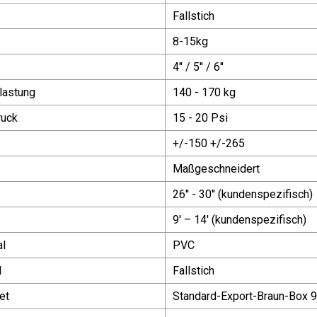
Fallstich
8-15kg
4'' / 5'' / 6''
lastung
140 - 170 kg
ruck
15 - 20 Psi
+/-150 +/-265
Maßgeschneidert
26'' - 30'' (kundenspezifisch)
9′ – 14′ (kundenspezifisch)
al
PVC
l
Fallstich
et
Standard-Export-Braun-Box 9