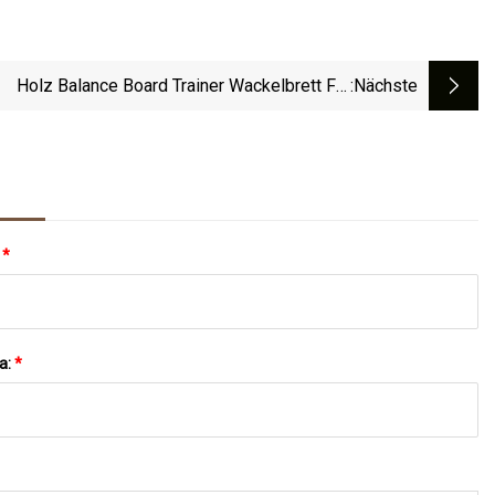
Holz Balance Board Trainer Wackelbrett Für
:nächste
Skateboard Hockey Snowboard Surf Training
:
*
a:
*