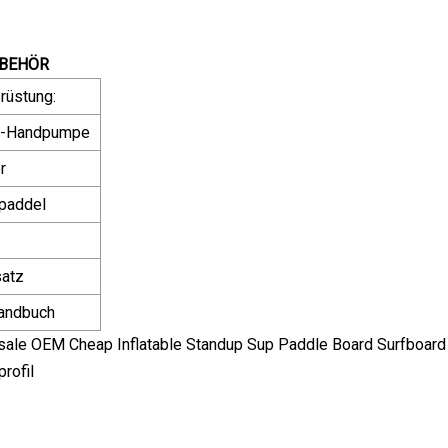
BEHÖR
rüstung:
k-Handpumpe
r
paddel
satz
handbuch
rofil