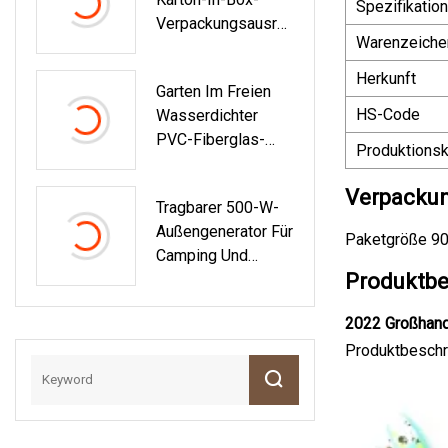
Anzug, EMS-
Spezifikation
Verpackungsausrüs
Trainingsanzug
Warenzeiche
Tung
Herkunft
Garten Im Freien
HS-Code
Wasserdichter
PVC-Fiberglas-
Produktionsk
Sonnenschutz-
Rollo-Fenster-Stoff
Verpackun
Tragbarer 500-W-
Für Hersteller
Außengenerator Für
Paketgröße 90
Camping Und
Produktbe
Solarstrom-
Ladestation
2022 Großhand
Produktbeschr