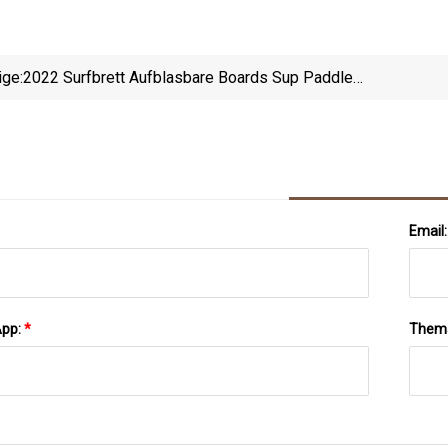
ige:
2022 Surfbrett Aufblasbare Boards Sup Paddle
Board
Email
App:
*
Them