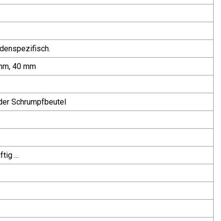
enspezifisch.
 mm, 40 mm
der Schrumpfbeutel
ig ...