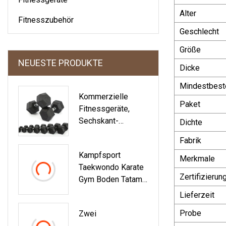
Alter
Fitnesszubehör
Geschlecht
Größe
NEUESTE PRODUKTE
Dicke
Mindestbest
Kommerzielle
Paket
Fitnessgeräte,
Sechskant-
Dichte
Gummihantel Mit
Fabrik
Verchromtem Griff
Kampfsport
Für Das
Merkmale
Taekwondo Karate
Heimtraining
Zertifizierun
Gym Boden Tatami
EVA-Schaum Judo
Lieferzeit
Sportmatte
Probe
Zwei