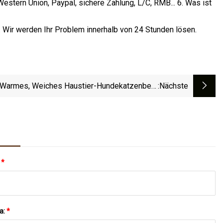
stern Union, Paypal, sichere Zahlung, L/C, RMB... 6. Was ist
Wir werden Ihr Problem innerhalb von 24 Stunden lösen.
Warmes, Weiches Haustier-Hundekatzenbett,
:nächste
hlafendes Welpenbett, Fleece-Decke, Matten,
Haustierprodukte
:
*
a:
*