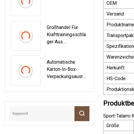
OEM
Versand
Produktnam
Großhandel Für
Krafttrainingsschlä
Transportpak
Ger Aus
Spezifikation
Pulverbeschichtete
M Stahl In Pfund
Warenzeiche
Automatische
Mit Freien
Herkunft
Karton-In-Box-
Gewichten
Verpackungsausrüs
HS-Code
Tung
Produktionsk
Produktbe
Sport-Tatami-
Größe