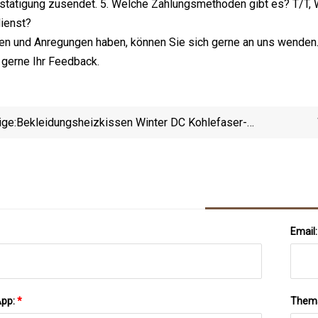
stätigung zusendet. 5. Welche Zahlungsmethoden gibt es? T/T, We
ienst?
n und Anregungen haben, können Sie sich gerne an uns wenden. 
 gerne Ihr Feedback.
ige:
Bekleidungsheizkissen Winter DC Kohlefaser-
Heizelementbezogene Produkte Für Warme
Sc
Kleidung
Email
App:
*
Them