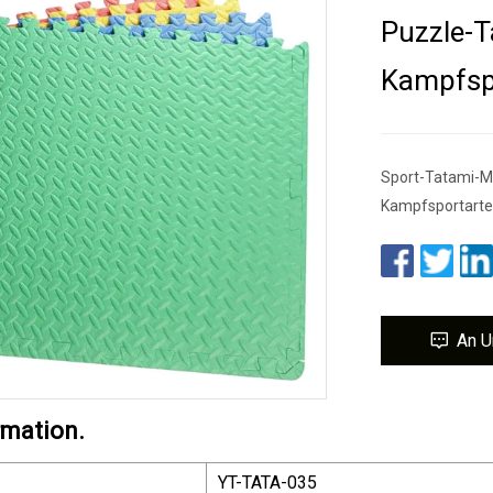
Puzzle-
Kampfsp
Sport-Tatami-M
Kampfsportarten
An U
rmation.
YT-TATA-035