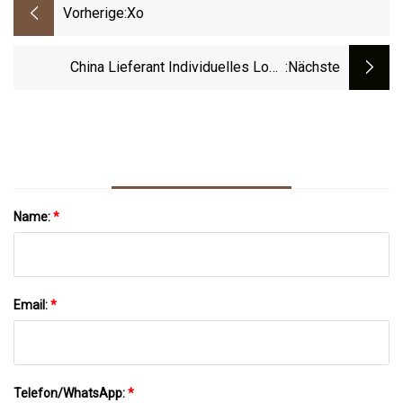
Vorherige:
Xo
China Lieferant Individuelles Logo
:nächste
Professionelle UFC-
Kampftrainingsausrüstung Muay Thai MMA
Boxkäfig
Name:
*
Email:
*
Telefon/WhatsApp:
*