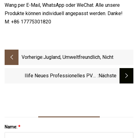
Wang per E-Mail, WhatsApp oder WeChat. Alle unsere
Produkte können individuell angepasst werden. Danke!
M: +86 17775301820
Vorherige:
Jugland, Umweltfreundlich, Nicht
Ilife Neues Professionelles PVC-
:nächste
Aufblasbares Stand-Up-Paddel-Surfbrett
OEM-Großhandelspreis Für Aufblasbares
Stand-Up-Paddel-Segel-Sup-Surfbrett
Name:
*