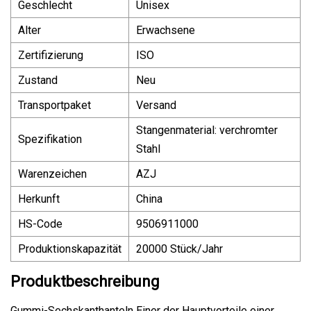
Geschlecht
Unisex
Alter
Erwachsene
Zertifizierung
ISO
Zustand
Neu
Transportpaket
Versand
Stangenmaterial: verchromter
Spezifikation
Stahl
Warenzeichen
AZJ
Herkunft
China
HS-Code
9506911000
Produktionskapazität
20000 Stück/Jahr
Produktbeschreibung
Gummi-Sechskanthanteln Einer der Hauptvorteile einer