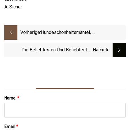
A: Sicher.
Vorherige:
Hundeschönheitsmäntel,
Haustierprodukte Halten Warm
Die Beliebtesten Und Beliebtesten
:nächste
Kinderspielzeuge Von Crivit Sport
Golfbälle Für Kindervergnügen
Name:
*
Email:
*