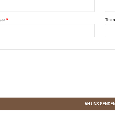
App:
*
Them
AN UNS SENDE