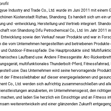
rofil
ue Industry and Trade Co., Ltd. wurde im Juni 2011 mit einem Gr
schönen Küstenstadt Rizhao, Shandong. Es handelt sich um ein 
ng und -entwicklung, Herstellung und Vertrieb integriert. Shando
chaft von Shandong Difu Petrochemical Co., Ltd. Im Jahr 2011 
Entwicklung sowie den Verkauf neuer Produkte und war in Forsc
 die vom Unternehmen hergestellten und betriebenen Produkte e
 und Outdoor-Fitnesspfade. Die Hauptprodukte sind: Multifunktio
anisches Laufband usw. Andere Fitnessgeräte: Arc-Rückenbrett, T
ungsgerät, multifunktionales Thunderbolt-Pferd, Fitnessfahrrad, Fa
gestell usw. Das Unternehmen wird seine hervorragende Produktq
it der Fitnessliebhaber auf dieser energiegeladenen und gesun
ent Co., Ltd. werden sich aufrichtig zusammenschließen und al
ienstleistungen anzubieten, im Unternehmensgeist, den richtige
u machen, und laden Sie herzlich ein Einsichtige und an Fitness 
insam weiterentwickeln und einer glänzenden Zukunft entgegen