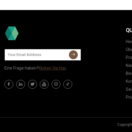
QU
He
Übe
Pr
Nac
Eine Frage haben?
Klicken Sie hier
Blo
Kon
Sei
Pri
Copyrigh