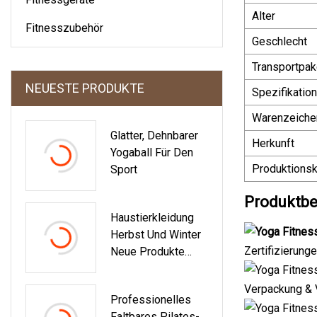
Alter
Fitnesszubehör
Geschlecht
Transportpak
NEUESTE PRODUKTE
Spezifikation
Warenzeiche
Glatter, Dehnbarer
Herkunft
Yogaball Für Den
Produktionsk
Sport
Produktbe
Haustierkleidung
Herbst Und Winter
Zertifizierung
Neue Produkte
Warme
Weihnachten
Verpackung & 
Professionelles
Neujahr Festliche
Faltbares Pilates-