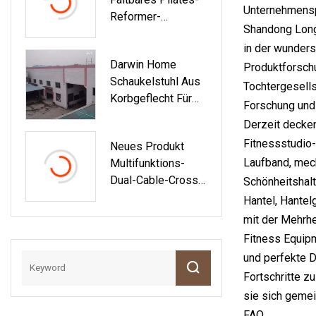
Weihnachten Elch
Unternehmensp
Reformer-
Paar Kleid Rock
Shandong Longy
Pilatesbett Für
Hoodie
in der wunder
Heimfitness,
Darwin Home
Zusammenklappbar
Produktforschu
Schaukelstuhl Aus
Es Yoga-Pilates
Tochtergesells
Korbgeflecht Für
Forschung und 
Erwachsene, Zum
Derzeit decken
Aufhängen, Für Den
Fitnessstudio-
Neues Produkt
Innenbalkon,
Laufband, mech
Multifunktions-
Rattan-Außenmöbel
Dual-Cable-Cross-
Schönheitshalt
Fitnessgerät (Dual
Hantel, Hantel
Cable Cross)
mit der Mehrhe
Fitness Equipm
und perfekte D
Fortschritte z
sie sich geme
FAQ