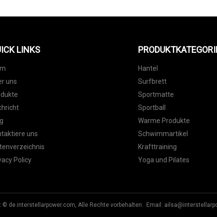
ICK LINKS
PRODUKTKATEGORI
im
Hantel
r uns
Surfbrett
odukte
Sportmatte
hricht
Sportball
g
Warme Produkte
taktiere uns
Schwimmartikel
tenverzeichnis
Krafttraining
vacy Policy
Yoga und Pilates
t © de.interstellarpower.com, Alle Rechte vorbehalten. Email:
ailsa@interstellar