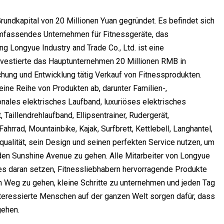
undkapital von 20 Millionen Yuan gegründet. Es befindet sich
umfassendes Unternehmen für Fitnessgeräte, das
ng Longyue Industry and Trade Co., Ltd. ist eine
investierte das Hauptunternehmen 20 Millionen RMB in
hung und Entwicklung tätig Verkauf von Fitnessprodukten.
ine Reihe von Produkten ab, darunter Familien-,
nales elektrisches Laufband, luxuriöses elektrisches
aillendrehlaufband, Ellipsentrainer, Rudergerät,
hrrad, Mountainbike, Kajak, Surfbrett, Kettlebell, Langhantel,
ualität, sein Design und seinen perfekten Service nutzen, um
den Sunshine Avenue zu gehen. Alle Mitarbeiter von Longyue
les daran setzen, Fitnessliebhabern hervorragende Produkte
n Weg zu gehen, kleine Schritte zu unternehmen und jeden Tag
interessierte Menschen auf der ganzen Welt sorgen dafür, dass
gehen.