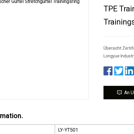
TPE Trai
Training
Übersicht Zert
Longyue Industr
An U
rmation.
LY-YT501