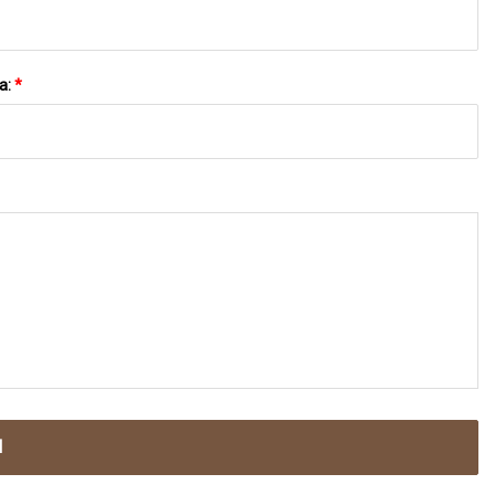
a:
*
N