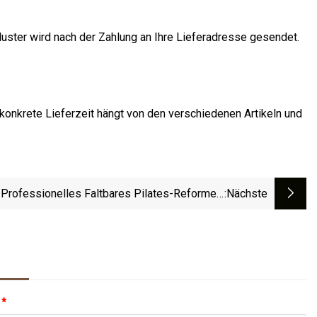
Muster wird nach der Zahlung an Ihre Lieferadresse gesendet.
 konkrete Lieferzeit hängt von den verschiedenen Artikeln und
Professionelles Faltbares Pilates-Reformer-
:nächste
esbett Für Heimfitness, Zusammenklappbares
Yoga-Pilates
:
*