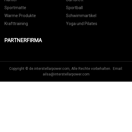
Sportmatte
Sportball
Warme Produkte
Schwimmartikel
Krafttraining
Yoga und Pilates
PARTNERFIRMA
Copyright © de.interstellarpower.com, Alle Rechte vorbehalten. Email:
ailsa@interstellarpower.com