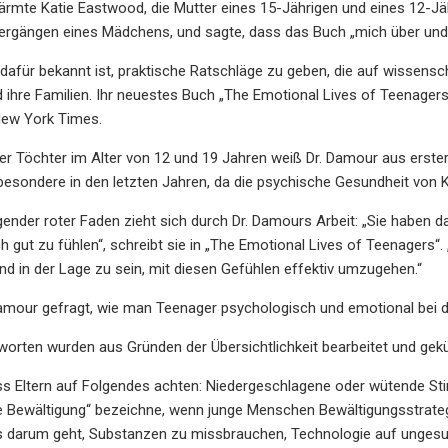
ärmte Katie Eastwood, die Mutter eines 15-Jährigen und eines 12-Jä
rgängen eines Mädchens, und sagte, dass das Buch „mich über und üb
 dafür bekannt ist, praktische Ratschläge zu geben, die auf wissensc
 ihre Familien. Ihr neuestes Buch „The Emotional Lives of Teenager
New York Times.
er Töchter im Alter von 12 und 19 Jahren weiß Dr. Damour aus erste
sbesondere in den letzten Jahren, da die psychische Gesundheit von 
gender roter Faden zieht sich durch Dr. Damours Arbeit: „Sie haben d
ch gut zu fühlen“, schreibt sie in „The Emotional Lives of Teenagers“.
nd in der Lage zu sein, mit diesen Gefühlen effektiv umzugehen.“
amour gefragt, wie man Teenager psychologisch und emotional bei d
orten wurden aus Gründen der Übersichtlichkeit bearbeitet und gekü
s Eltern auf Folgendes achten: Niedergeschlagene oder wütende Sti
ge Bewältigung“ bezeichne, wenn junge Menschen Bewältigungsstrate
es darum geht, Substanzen zu missbrauchen, Technologie auf unges