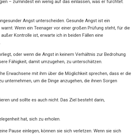
ien – zumindest ein wenig auf das einlassen, was er fürchtet.
ungesunder Angst unterscheiden. Gesunde Angst ist ein
warnt. Wenn ein Teenager vor einer großen Prüfung steht, für die
ßer Kontrolle ist, erwarte ich in beiden Fällen eine
.
liegt, oder wenn die Angst in keinem Verhältnis zur Bedrohung
nsere Fähigkeit, damit umzugehen, zu unterschätzen.
che Erwachsene mit ihm über die Möglichkeit sprechen, dass er die
e zu unternehmen, um die Dinge anzugehen, die ihnen Sorgen
eren und sollte es auch nicht. Das Ziel besteht darin,
legenheit hat, sich zu erholen.
e Pause einlegen, können sie sich verletzen. Wenn sie sich