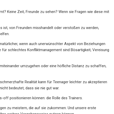
mt? Keine Zeit, Freunde zu sehen? Wenn sie Fragen wie diese mit
s ist, von Freunden misshandelt oder verstoßen zu werden,
elfen.
n natürlicher, wenn auch unerwünschter Aspekt von Beziehungen
iele für schlechtes Konfliktmanagement sind Bösartigkeit, Vereisung
 miteinander umzugehen oder eine höfliche Distanz zu schaffen,
schmerzhafte Realität kann für Teenager leichter zu akzeptieren
nicht bedeutet, dass sie nie gut war.
-off positionieren können: die Rolle des Trainers.
ngen zu meistern, die auf sie zukommen. Und unsere erste
für ihre weitere Vorgehensweise nutzen können.