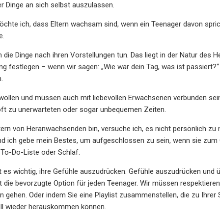
 Dinge an sich selbst auszulassen.
öchte ich, dass Eltern wachsam sind, wenn ein Teenager davon spric
e.
 die Dinge nach ihren Vorstellungen tun. Das liegt in der Natur d
g festlegen – wenn wir sagen: „Wie war dein Tag, was ist passiert
.
wollen und müssen auch mit liebevollen Erwachsenen verbunden sein
 oft zu unerwarteten oder sogar unbequemen Zeiten.
ltern von Heranwachsenden bin, versuche ich, es nicht persönlich zu
nd ich gebe mein Bestes, um aufgeschlossen zu sein, wenn sie zum 
To-Do-Liste oder Schlaf.
t es wichtig, ihre Gefühle auszudrücken. Gefühle auszudrücken und übe
ht die bevorzugte Option für jeden Teenager. Wir müssen respektiere
n gehen. Oder indem Sie eine Playlist zusammenstellen, die zu Ihrer
ll wieder herauskommen können.