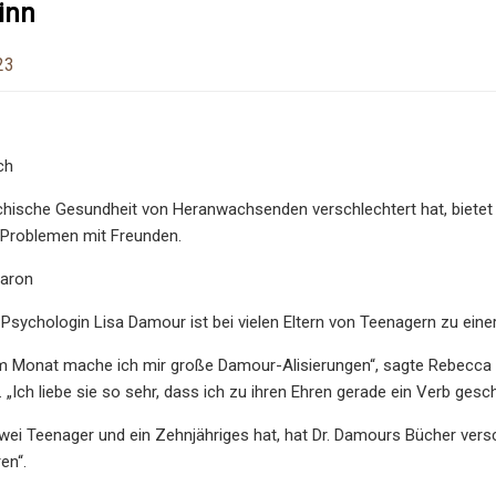
inn
23
ch
ychische Gesundheit von Heranwachsenden verschlechtert hat, biete
Problemen mit Freunden.
Caron
 Psychologin Lisa Damour ist bei vielen Eltern von Teenagern zu ein
m Monat mache ich mir große Damour-Alisierungen“, sagte Rebecca Go
„Ich liebe sie so sehr, dass ich zu ihren Ehren gerade ein Verb gesc
zwei Teenager und ein Zehnjähriges hat, hat Dr. Damours Bücher vers
en“.