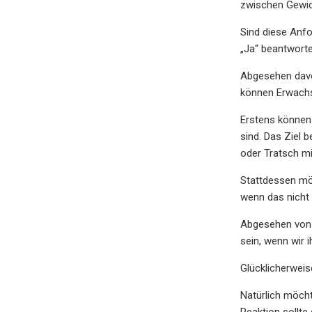
zwischen Gewic
Sind diese Anf
„Ja“ beantwort
Abgesehen davo
können Erwachs
Erstens können
sind. Das Ziel 
oder Tratsch mi
Stattdessen möc
wenn das nicht f
Abgesehen von K
sein, wenn wir i
Glücklicherweis
Natürlich möcht
Reaktion sollte