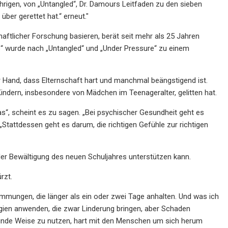
hrigen, von „Untangled“, Dr. Damours Leitfaden zu den sieben
er gerettet hat.“ erneut."
haftlicher Forschung basieren, berät seit mehr als 25 Jahren
s“ wurde nach „Untangled“ und „Under Pressure“ zu einem
r Hand, dass Elternschaft hart und manchmal beängstigend ist.
Kindern, insbesondere von Mädchen im Teenageralter, gelitten hat.
as“, scheint es zu sagen. „Bei psychischer Gesundheit geht es
 „Stattdessen geht es darum, die richtigen Gefühle zur richtigen
er Bewältigung des neuen Schuljahres unterstützen kann.
rzt.
mmungen, die länger als ein oder zwei Tage anhalten. Und was ich
gien anwenden, die zwar Linderung bringen, aber Schaden
unde Weise zu nutzen, hart mit den Menschen um sich herum