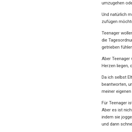
umzugehen oder
Und natürlich m
zufügen möcht
Teenager wollen
die Tagesordnun
getrieben fühlen
Aber Teenager 
Herzen liegen,
Da ich selbst E
beantworten, u
meiner eigenen 
Für Teenager is
Aber es ist nic
indem sie jogge
und dann schne