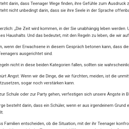
esteht darin, dass Teenager Wege finden, ihre Gefühle zum Ausdruck z
esteht nicht unbedingt darin, dass sie ihre Seele in der Sprache offe
erzlich: „Die Zeit wird kommen, in der Sie unabhängig leben werden.
ses Haushalts. Und das bedeutet, mit den Regeln zu leben, die wir aufs
en, wenn der Erwachsene in diesem Gespräch betonen kann, dass die
Teenagers ausgerichtet sind.
geln nicht in diese beiden Kategorien fallen, sollten sie wahrscheinl
rt Angst. Wenn wir die Dinge, die wir fürchten, meiden, ist die unmi
tzusetzen, sogar noch verstärken kann.
zur Schule oder zur Party gehen, verfestigen sich unsere Ängste in Ber
rge besteht darin, dass ein Schüler, wenn er aus irgendeinem Grund
t.
s Familien entscheiden, ob die Situation, mit der ihr Teenager konfr