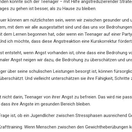
en könnte sich der Teenager – mit Hilfe angstreduzierender Strateg
Tages zu gehen ist besser, als zu Hause zu bleiben.
euer können am nützlichsten sein, wenn wir zwischen gesunder und 
em, mit dem wir alle ausgestattet sind und das uns vor Bedrohungen 
it dem Lernen begonnen hat, oder wenn ein Teenager auf einer Party au
Und ich möchte, dass diese Angstreaktion eine Kurskorrektur fördert
 entsteht, wenn Angst vorhanden ist, ohne dass eine Bedrohung vor
tionaler Angst neigen wir dazu, die Bedrohung zu überschätzen und u
er über seine schulischen Leistungen besorgt ist, können fürsorgli
erschätzt. Und vielleicht unterschätzen sie ihre Fähigkeit, Schritt
 nicht darin, Teenager von ihrer Angst zu befreien. Das wird nie passi
, dass ihre Ängste im gesunden Bereich bleiben.
 Frage ist, ob ein Jugendlicher zwischen Stressphasen ausreichend Ge
Krafttraining. Wenn Menschen zwischen den Gewichtheberübungen kein