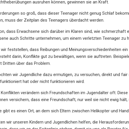
htheberübungen ausruhen können, gewinnen sie an Kraft.
orderungen so groß, dass dieser Teenager nicht genug Schlaf bekom
en, muss der Zeitplan des Teenagers überdacht werden.
n, dass Erwachsene sich darüber im Klaren sind, wie schmerzhaft e
ene auch Schritte unternehmen, um einem verletzten Teenager zu h
 wir feststellen, dass Reibungen und Meinungsverschiedenheiten ei
besteht darin, Konflikte gut zu bewältigen, wenn sie auftreten. Beisp
t Dritten über das Problem.
hten wir Jugendliche dazu ermutigen, zu versuchen, direkt und fair
unktioniert hat oder nicht funktionieren wird.
onflikten verändern sich Freundschaften im Jugendalter oft. Diese 
hnen versichern, dass eine Freundschaft, nur weil sie nicht ewig hält, 
e gibt es einen Ort, an dem sich Eltern zwischen Helikopter und Hands
en wir unseren Kindern und Jugendlichen helfen, die Herausforderu
 sein, dass wir an der Seitenlinie stehen, damit sie uns als Berater 