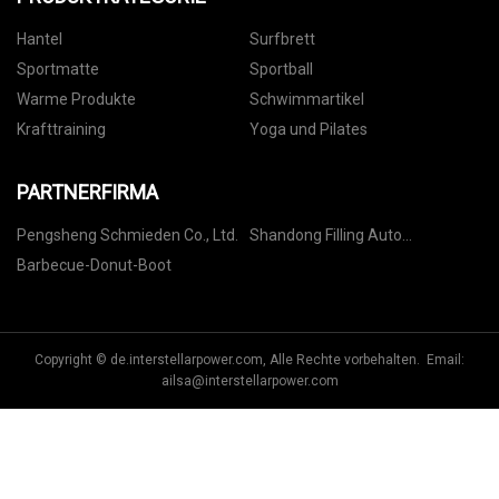
Hantel
Surfbrett
Sportmatte
Sportball
Warme Produkte
Schwimmartikel
Krafttraining
Yoga und Pilates
PARTNERFIRMA
Pengsheng Schmieden Co., Ltd.
Shandong Filling Auto
Automation Equipment Co., Ltd
Barbecue-Donut-Boot
Copyright © de.interstellarpower.com, Alle Rechte vorbehalten. Email:
ailsa@interstellarpower.com