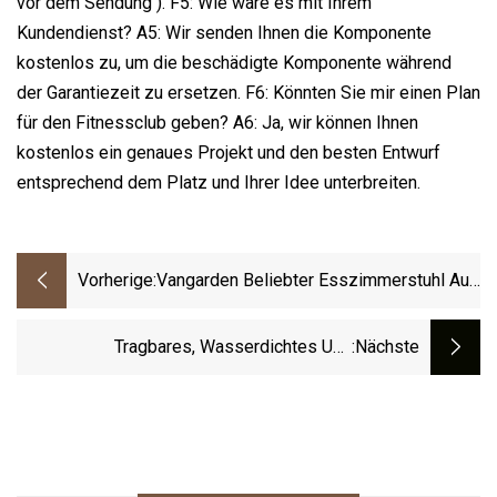
vor dem Sendung ). F5: Wie wäre es mit Ihrem
Kundendienst? A5: Wir senden Ihnen die Komponente
kostenlos zu, um die beschädigte Komponente während
der Garantiezeit zu ersetzen. F6: Könnten Sie mir einen Plan
für den Fitnessclub geben? A6: Ja, wir können Ihnen
kostenlos ein genaues Projekt und den besten Entwurf
entsprechend dem Platz und Ihrer Idee unterbreiten.
Vorherige:
Vangarden Beliebter Esszimmerstuhl Aus
Aluminiumseil Für Den Außenbereich,
Gartenmöbel
Tragbares, Wasserdichtes Und
:nächste
Winddichtes Strandcamping-Außenzelt