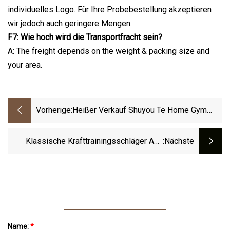
individuelles Logo. Für Ihre Probebestellung akzeptieren
wir jedoch auch geringere Mengen.
F7: Wie hoch wird die Transportfracht sein?
A: The freight depends on the weight & packing size and
your area.
Vorherige:
Heißer Verkauf Shuyou Te Home Gym
Yoga Pilates Ausrüstung Übung Training
Core Übung Bett Pilates Reformer
Klassische Krafttrainingsschläger Aus
:nächste
Schwarzem Stahl Für Das Heimstudio
Name:
*