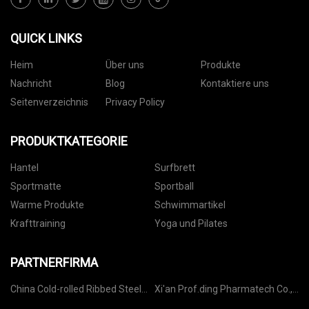
QUICK LINKS
Heim
Über uns
Produkte
Nachricht
Blog
Kontaktiere uns
Seitenverzeichnis
Privacy Policy
PRODUKTKATEGORIE
Hantel
Surfbrett
Sportmatte
Sportball
Warme Produkte
Schwimmartikel
Krafttraining
Yoga und Pilates
PARTNERFIRMA
China Cold-rolled Ribbed Steel
Xi'an Prof.ding Pharmatech Co.,
Bar Machine suppliers
Ltd