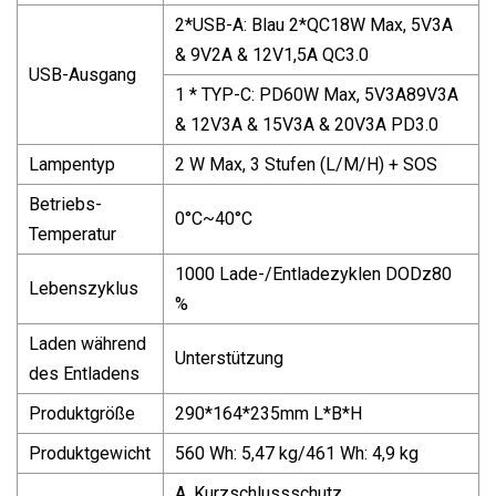
2*USB-A: Blau 2*QC18W Max, 5V3A
& 9V2A & 12V1,5A QC3.0
USB-Ausgang
1 * TYP-C: PD60W Max, 5V3A89V3A
& 12V3A & 15V3A & 20V3A PD3.0
Lampentyp
2 W Max, 3 Stufen (L/M/H) + SOS
Betriebs-
0°C~40°C
Temperatur
1000 Lade-/Entladezyklen DODz80
Lebenszyklus
%
Laden während
Unterstützung
des Entladens
Produktgröße
290*164*235mm L*B*H
Produktgewicht
560 Wh: 5,47 kg/461 Wh: 4,9 kg
A. Kurzschlussschutz