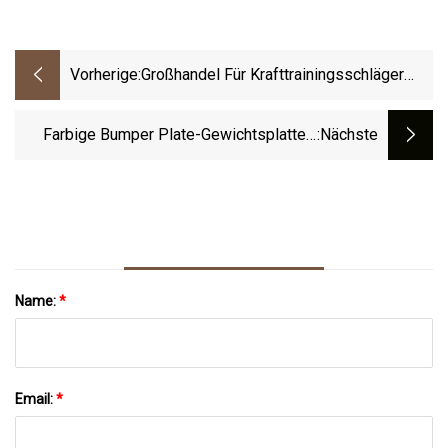
Vorherige:
Großhandel Für Krafttrainingsschläger
Aus Pulverbeschichtetem Stahl In Pfund
Mit Freien Gewichten
Farbige Bumper Plate-Gewichtsplatten,
:nächste
Bumper-Gewichtsplatte, Stahleinlage,
Krafttraining
Name:
*
Email:
*