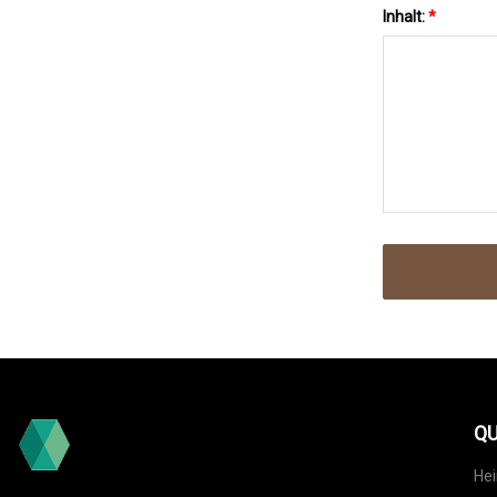
Inhalt:
*
QU
He