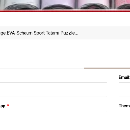
ige:
EVA-Schaum Sport Tatami Puzzle
Kampfsportmatten Judomatten Tatami
Email
App:
*
Them