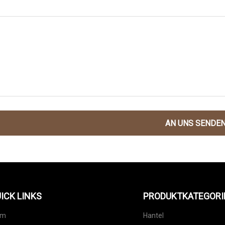
AN UNS SENDE
ICK LINKS
PRODUKTKATEGORI
im
Hantel