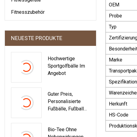
OEM
Fitnesszubehör
Probe
Typ
NEUESTE PRODUKTE
Zertifizierun
Besonderhei
Hochwertige
Marke
Sportgolfbälle Im
Transportpak
Angebot
Spezifikation
Warenzeiche
Guter Preis,
Personalisierte
Herkunft
Fußbälle, Fußball
HS-Code
Aus Weichem PU-
Material Für Den
Produktionsk
Bio-Tee Ohne
Sport
Nebenwirkungen,