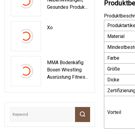
Produktbe
Gesundes Produkt
Für Warmen Magen
Produktbeschr
Produktartike
Xo
Material
Mindestbest
Farbe
MMA Bodenkäfig
Größe
Boxen Wrestling
Ausrüstung Fitness
Dicke
Boxen
Zertifizierun
Vorteil