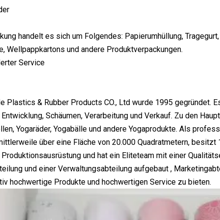
der
kung handelt es sich um Folgendes: Papierumhüllung, Tragegurt
e, Wellpappkartons und andere Produktverpackungen.
rter Service
 Plastics & Rubber Products CO., Ltd wurde 1995 gegründet. Es
 Entwicklung, Schäumen, Verarbeitung und Verkauf. Zu den Haup
len, Yogaräder, Yogabälle und andere Yogaprodukte. Als profess
ttlerweile über eine Fläche von 20.000 Quadratmetern, besitzt
he Produktionsausrüstung und hat ein Eliteteam mit einer Qualität
eilung und einer Verwaltungsabteilung aufgebaut , Marketingabte
tiv hochwertige Produkte und hochwertigen Service zu bieten.