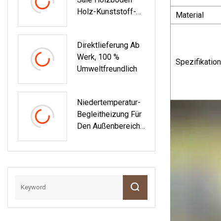
Holz-Kunststoff-
Material
Verbund-WPC-
Terrassendielen
Direktlieferung Ab
Für Schwimmbäder
Werk, 100 %
Spezifikation
Umweltfreundlich
Niedertemperatur-
Begleitheizung Für
Den Außenbereich,
Auffahrt, Straße,
Schnee
Schmelzendes
Heizkabel