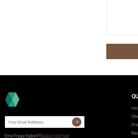
QU
He
Übe
Pr
Nac
Eine Frage haben?
Klicken Sie hier