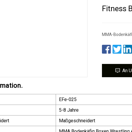
Fitness 
MMA-Bodenkäfig
An U
rmation.
EFe-025
5-8 Jahre
dert
Maßgeschneidert
MMA Bodenkäfig Boxen Wrestling 