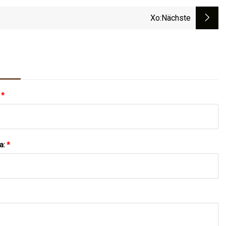
Xo
:nächste
:
*
a:
*