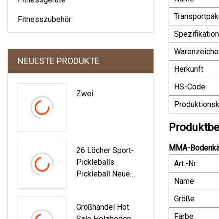
Transportpak
Fitnesszubehör
Spezifikation
Warenzeiche
NEUESTE PRODUKTE
Herkunft
HS-Code
Zwei
Produktionsk
Produktbe
MMA-Bodenkäfi
26 Löcher Sport-
Pickleballs
Art.-Nr.
Pickleball Neue
Name
Pickle-Bälle Von
Hoher Qualität
Größe
Großhandel Hot
Farbe
Sale Holzböden