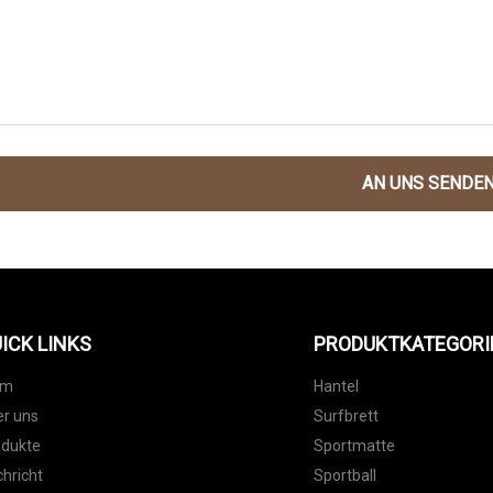
AN UNS SENDE
ICK LINKS
PRODUKTKATEGORI
im
Hantel
r uns
Surfbrett
odukte
Sportmatte
hricht
Sportball