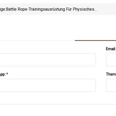
ige:
Battle Rope-Trainingsausrüstung Für Physisches
Boxen
Email
App:
*
Them