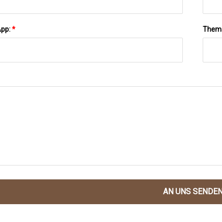
App:
*
Them
AN UNS SENDE