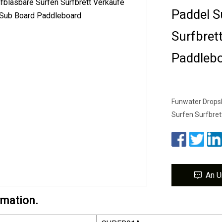
Paddel S
Surfbret
Paddleb
Funwater Drops
Surfen Surfbret
An U
rmation.