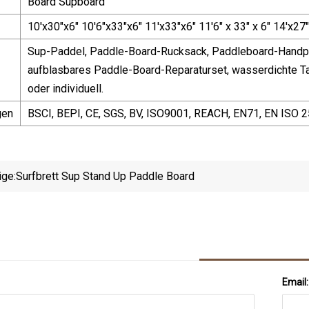
Board Supboard
10'x30"x6" 10'6"x33"x6" 11'x33"x6" 11'6" x 33" x 6" 14'x27"
Sup-Paddel, Paddle-Board-Rucksack, Paddleboard-Handpum
aufblasbares Paddle-Board-Reparaturset, wasserdichte Tas
oder individuell.
gen
BSCI, BEPI, CE, SGS, BV, ISO9001, REACH, EN71, EN ISO 
ige:
Surfbrett Sup Stand Up Paddle Board
Email