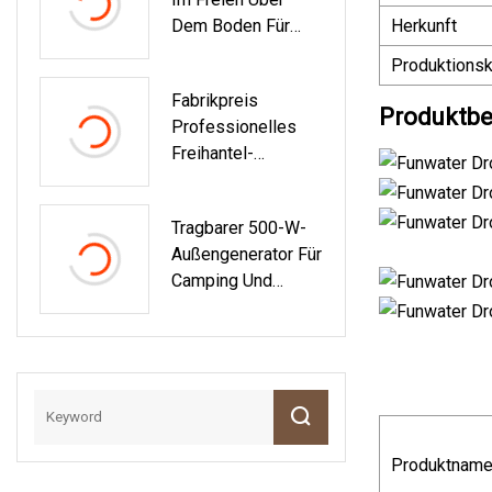
Dem Boden Für
Herkunft
Schwimmbad
Produktionsk
Fabrikpreis
Produktbe
Professionelles
Freihantel-
Krafttraining 45-
Grad-Beinpresse-
Tragbarer 500-W-
Trainingsgerät
Außengenerator Für
Bodybuilding-
Camping Und
Fitnessstudio
Solarstrom-
Kommerzielle
Ladestation
Fitnessgeräte
Produktnam