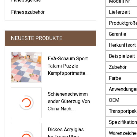
Modell Nr.
Fitnesszubehör
Lieferzeit
Produktgröß
Garantie
NEUESTE PRODUKTE
Herkunftsort
Beispielzeit
EVA-Schaum Sport
Tatami Puzzle
Zubehör
Kampfsportmatten
Farbe
Judomatten Tatami
Anwendunge
Schienenschwimm
OEM
Ender Güterzug Von
China Nach
Transportpak
Russland
Spezifikation
Dickes Acrylglas
Warenzeiche
Im Freien Über