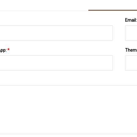
Bodenmatten Für Das Fitnessstudio
Email
App:
*
Them