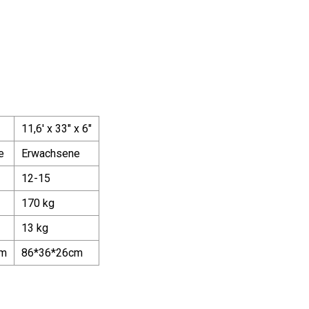
11,6' x 33" x 6"
e
Erwachsene
12-15
170 kg
13 kg
cm
86*36*26cm