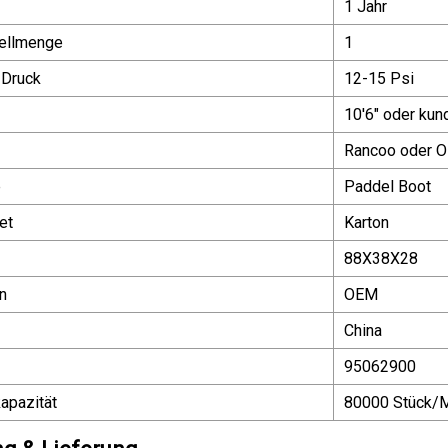
1 Jahr
ellmenge
1
 Druck
12-15 Psi
10′6" oder kun
Rancoo oder 
e
Paddel Boot
et
Karton
88X38X28
n
OEM
China
95062900
apazität
80000 Stück/