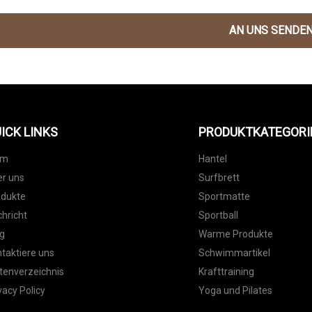
AN UNS SENDE
ICK LINKS
PRODUKTKATEGORI
im
Hantel
r uns
Surfbrett
odukte
Sportmatte
hricht
Sportball
g
Warme Produkte
taktiere uns
Schwimmartikel
tenverzeichnis
Krafttraining
vacy Policy
Yoga und Pilates