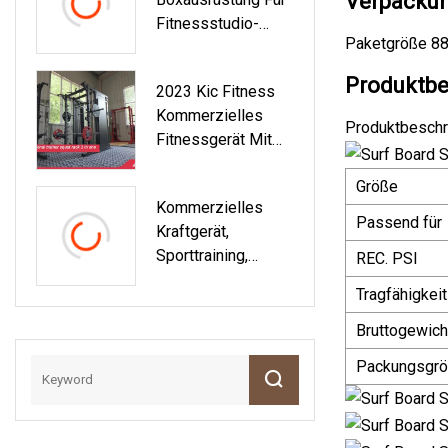
Verpackun
Fitnessstudio-
Paketgröße 88
Trainer In
Individueller Farbe
Produktbe
2023 Kic Fitness
Kommerzielles
Produktbeschr
Fitnessgerät Mit
Glute Drive
Größe
Kommerzielles
Passend für
Kraftgerät,
Sporttraining,
REC. PSI
Bodybuilding,
Tragfähigkeit
Power Squat, All-
In-One-Trainer-
Bruttogewich
Rack, Multi
Packungsgr