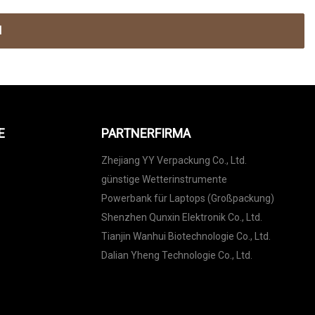
N
E
PARTNERFIRMA
Zhejiang YY Verpackung Co., Ltd.
günstige Wetterinstrumente
Powerbank für Laptops (Großpackung)
Shenzhen Qunxin Elektronik Co., Ltd.
Tianjin Wanhui Biotechnologie Co., Ltd.
Dalian Yheng Technologie Co., Ltd.