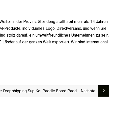
eihai in der Provinz Shandong stellt seit mehr als 14 Jahren
M-Produkte, individuelles Logo, Direktversand, und wenn Sie
ind stolz darauf, ein umweltfreundliches Unternehmen zu sein,
 Länder auf der ganzen Welt exportiert. Wir sind international
r Dropshipping Sup Koi Paddle Board Paddel
:nächste
Boards Aufblasbare Surfen Surfbrett Verkäufe
Wasser Sport Sub Board Paddleboard