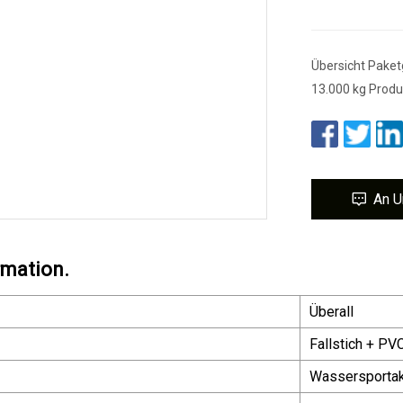
Übersicht Paket
13.000 kg Produ
An U
rmation.
Überall
Fallstich + PV
Wassersportakt