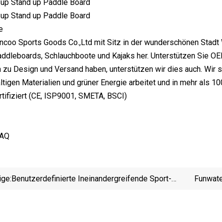
e
ncoo Sports Goods Co.,Ltd mit Sitz in der wunderschönen Stadt W
ddleboards, Schlauchboote und Kajaks her. Unterstützen Sie OE
 zu Design und Versand haben, unterstützen wir dies auch. Wir s
ltigen Materialien und grüner Energie arbeitet und in mehr als 100
rtifiziert (CE, ISP9001, SMETA, BSCI)
FAQ
ige:
Benutzerdefinierte Ineinandergreifende Sport-
Funwate
MMA-Taekwondo-Judo-Workout-EVA-Schaumstoff-
Sup 
Übungsfitness-Wrestling-Gymnastik-Tatami-
Pilates-Yoga-Puzzle-Gymnastik-Rollengummi-