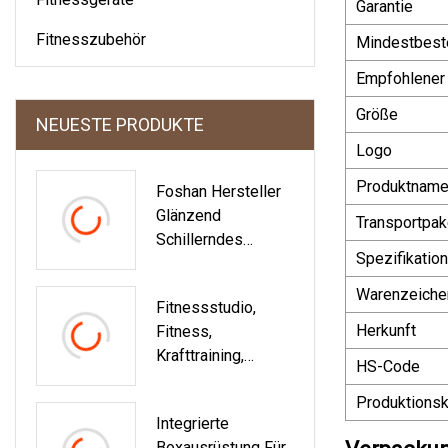
Garantie
Fitnesszubehör
Mindestbest
Empfohlener
Größe
NEUESTE PRODUKTE
Logo
Produktnam
Foshan Hersteller
Glänzend
Transportpak
Schillerndes
Spezifikation
Blaues
Quadratisches
Warenzeiche
Fitnessstudio,
Glas-
Herkunft
Fitness,
Swimmingpool-
Krafttraining,
Mosaikfliesen-
HS-Code
Stahlmaterial,
Musteranpassung
Produktionsk
Vorschlaghammer
Integrierte
4
Boxausrüstung Für