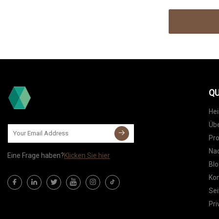
QU
He
Übe
Pr
Nac
Eine Frage haben?
Klicken Sie hier
Blo
Kon
Sei
Pri