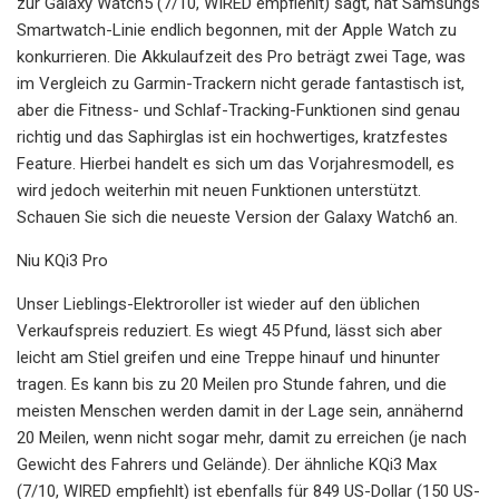
zur Galaxy Watch5 (7/10, WIRED empfiehlt) sagt, hat Samsungs
Smartwatch-Linie endlich begonnen, mit der Apple Watch zu
konkurrieren. Die Akkulaufzeit des Pro beträgt zwei Tage, was
im Vergleich zu Garmin-Trackern nicht gerade fantastisch ist,
aber die Fitness- und Schlaf-Tracking-Funktionen sind genau
richtig und das Saphirglas ist ein hochwertiges, kratzfestes
Feature. Hierbei handelt es sich um das Vorjahresmodell, es
wird jedoch weiterhin mit neuen Funktionen unterstützt.
Schauen Sie sich die neueste Version der Galaxy Watch6 an.
Niu KQi3 Pro
Unser Lieblings-Elektroroller ist wieder auf den üblichen
Verkaufspreis reduziert. Es wiegt 45 Pfund, lässt sich aber
leicht am Stiel greifen und eine Treppe hinauf und hinunter
tragen. Es kann bis zu 20 Meilen pro Stunde fahren, und die
meisten Menschen werden damit in der Lage sein, annähernd
20 Meilen, wenn nicht sogar mehr, damit zu erreichen (je nach
Gewicht des Fahrers und Gelände). Der ähnliche KQi3 Max
(7/10, WIRED empfiehlt) ist ebenfalls für 849 US-Dollar (150 US-