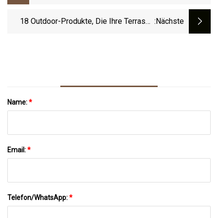
Während Verbraucher Traditionsmarken
Annehmen
18 Outdoor-Produkte, Die Ihre Terrasse
:nächste
Komfortabler Machen
Name:
*
Email:
*
Telefon/WhatsApp:
*