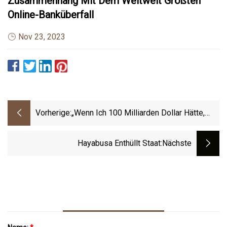
Zusammenhang Mit Dem Weltweit Größten
Online-Banküberfall
Nov 23, 2023
Vorherige:
„Wenn Ich 100 Milliarden Dollar Hätte,
Würden Sie Das Nicht Übertreffen“: Once
Broke Mike Tyson Enthüllt Seine
Hayabusa Enthüllt Staat
:nächste
„höchste“ Errungenschaft Im Leben