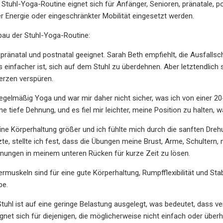
 Stuhl-Yoga-Routine eignet sich für Anfänger, Senioren, pränatale, p
er Energie oder eingeschränkter Mobilität eingesetzt werden.
fbau der Stuhl-Yoga-Routine:
 pränatal und postnatal geeignet. Sarah Beth empfiehlt, die Ausfallsc
es einfacher ist, sich auf dem Stuhl zu überdehnen. Aber letztendlic
rzen verspüren.
 regelmäßig Yoga und war mir daher nicht sicher, was ich von einer 
ine tiefe Dehnung, und es fiel mir leichter, meine Position zu halten
ne Körperhaltung größer und ich fühlte mich durch die sanften Dr
zte, stellte ich fest, dass die Übungen meine Brust, Arme, Schulter
nungen in meinem unteren Rücken für kurze Zeit zu lösen.
rmuskeln sind für eine gute Körperhaltung, Rumpfflexibilität und Stabi
be.
uhl ist auf eine geringe Belastung ausgelegt, was bedeutet, dass 
ignet sich für diejenigen, die möglicherweise nicht einfach oder üb