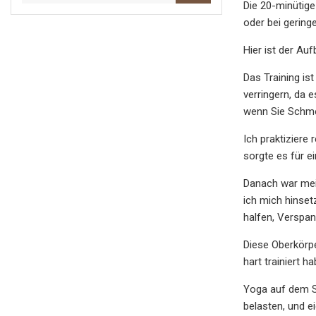
Die 20-minütige
oder bei gering
Hier ist der Au
Das Training ist
verringern, da 
wenn Sie Schme
Ich praktiziere
sorgte es für e
Danach war mei
ich mich hinset
halfen, Verspan
Diese Oberkörpe
hart trainiert ha
Yoga auf dem St
belasten, und e