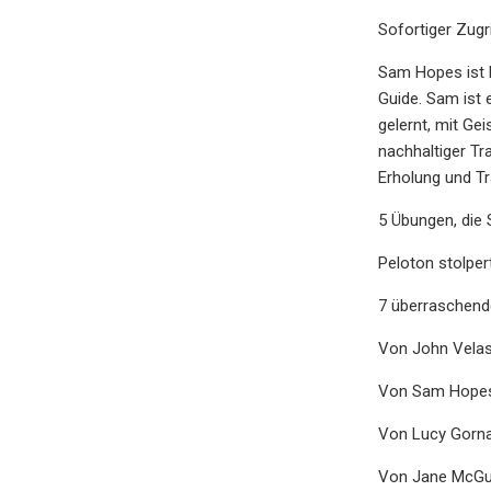
Sofortiger Zugr
Sam Hopes ist F
Guide. Sam ist 
gelernt, mit Ge
nachhaltiger Tr
Erholung und Tr
5 Übungen, die 
Peloton stolper
7 überraschend
Von John Velas
Von Sam Hopes
Von Lucy Gornal
Von Jane McGui