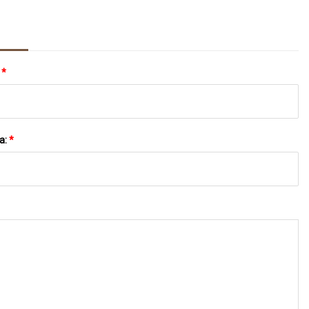
:
*
a:
*