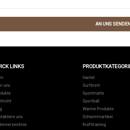
AN UNS SENDE
ICK LINKS
PRODUKTKATEGORI
im
Hantel
r uns
Surfbrett
odukte
Sportmatte
hricht
Sportball
g
Warme Produkte
taktiere uns
Schwimmartikel
tenverzeichnis
Krafttraining