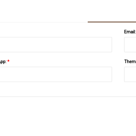
Email
App:
*
Them