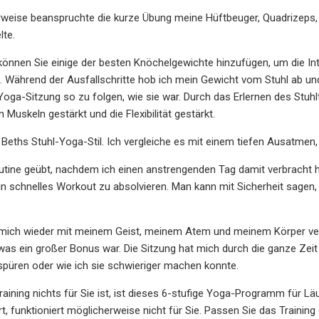
weise beanspruchte die kurze Übung meine Hüftbeuger, Quadrizeps,
lte.
 können Sie einige der besten Knöchelgewichte hinzufügen, um die In
 Während der Ausfallschritte hob ich mein Gewicht vom Stuhl ab un
-Yoga-Sitzung so zu folgen, wie sie war. Durch das Erlernen des Stuhlt
 Muskeln gestärkt und die Flexibilität gestärkt.
h Beths Stuhl-Yoga-Stil. Ich vergleiche es mit einem tiefen Ausatm
utine geübt, nachdem ich einen anstrengenden Tag damit verbracht ha
n schnelles Workout zu absolvieren. Man kann mit Sicherheit sagen,
e mich wieder mit meinem Geist, meinem Atem und meinem Körper ver
 was ein großer Bonus war. Die Sitzung hat mich durch die ganze Zei
spüren oder wie ich sie schwieriger machen konnte.
raining nichts für Sie ist, ist dieses 6-stufige Yoga-Programm für L
t, funktioniert möglicherweise nicht für Sie. Passen Sie das Training 