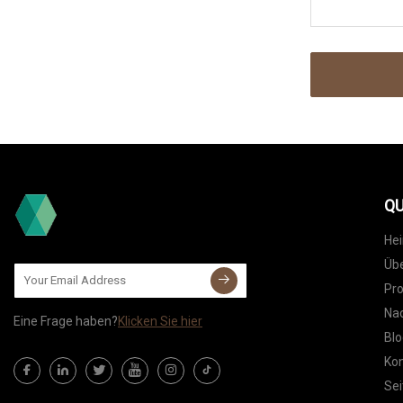
QU
He
Übe
Pr
Nac
Eine Frage haben?
Klicken Sie hier
Blo
Kon
Sei