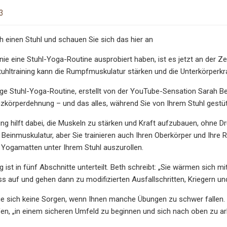
3
 einen Stuhl und schauen Sie sich das hier an
ie eine Stuhl-Yoga-Routine ausprobiert haben, ist es jetzt an der 
 Stuhltraining kann die Rumpfmuskulatur stärken und die Unterkörperk
ge Stuhl-Yoga-Routine, erstellt von der YouTube-Sensation Sarah Be
zkörperdehnung – und das alles, während Sie von Ihrem Stuhl gestü
ing hilft dabei, die Muskeln zu stärken und Kraft aufzubauen, ohne D
re Beinmuskulatur, aber Sie trainieren auch Ihren Oberkörper und Ih
 Yogamatten unter Ihrem Stuhl auszurollen.
ng ist in fünf Abschnitte unterteilt. Beth schreibt: „Sie wärmen sic
ss auf und gehen dann zu modifizierten Ausfallschritten, Kriegern u
 sich keine Sorgen, wenn Ihnen manche Übungen zu schwer fallen. Sa
fen, „in einem sicheren Umfeld zu beginnen und sich nach oben zu arb