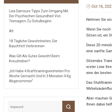
Oct 16, 202
Lisa Damours Tipps Zum Umgang Mit
Der Psychischen Gesundheit Von
Nehmen Sie sich
Teenagern Zu Schulbeginn
Wenn Sie noch n
Alt
Sitzen ist, ein
18 Tägliche Gewohnheiten, Die
Diese 20-minüti
Bauchfett Verbrennen
eine sanfte Gan
Was Gilt Als Gutes Gewicht Beim
Sitzendes Train
Kreuzheben?
erster Linie Ih
„Ich Habe 4 Krafttrainingseinheiten Pro
eine der besten
Woche Gemacht Und In 3 Monaten 4 Kg
Abgenommen“
Das Stuhltraini
Wirbelsäulenflu
Aber machen Sie
Ihnen dabei hel