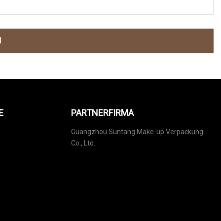
N
E
PARTNERFIRMA
Guangzhou Suntang Make-up Verpackung
Co., Ltd.