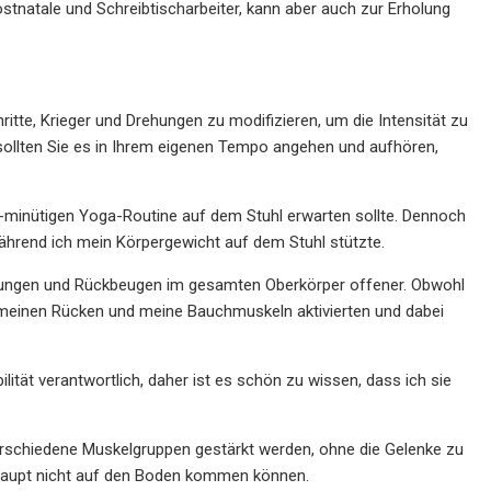
ostnatale und Schreibtischarbeiter, kann aber auch zur Erholung
hritte, Krieger und Drehungen zu modifizieren, um die Intensität zu
h sollten Sie es in Ihrem eigenen Tempo angehen und aufhören,
20-minütigen Yoga-Routine auf dem Stuhl erwarten sollte. Dennoch
, während ich mein Körpergewicht auf dem Stuhl stützte.
ehungen und Rückbeugen im gesamten Oberkörper offener. Obwohl
n, meinen Rücken und meine Bauchmuskeln aktivierten und dabei
lität verantwortlich, daher ist es schön zu wissen, dass ich sie
verschiedene Muskelgruppen gestärkt werden, ohne die Gelenke zu
erhaupt nicht auf den Boden kommen können.