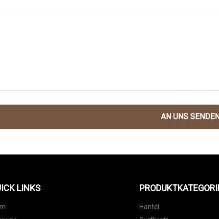
AN UNS SENDE
ICK LINKS
PRODUKTKATEGORI
im
Hantel