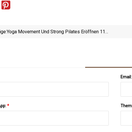
ige:
Yoga Movement Und Strong Pilates Eröffnen 11
Neue Studios
Email
App:
*
Them