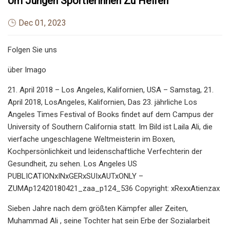
Um Jungen Sportlerinnen Zu Helfen
Dec 01, 2023
Folgen Sie uns
über Imago
21. April 2018 – Los Angeles, Kalifornien, USA – Samstag, 21.
April 2018, LosAngeles, Kalifornien, Das 23. jährliche Los
Angeles Times Festival of Books findet auf dem Campus der
University of Southern California statt. Im Bild ist Laila Ali, die
vierfache ungeschlagene Weltmeisterin im Boxen,
Kochpersönlichkeit und leidenschaftliche Verfechterin der
Gesundheit, zu sehen. Los Angeles US
PUBLICATIONxINxGERxSUIxAUTxONLY –
ZUMAp12420180421_zaa_p124_536 Copyright: xRexxAtienzax
Sieben Jahre nach dem größten Kämpfer aller Zeiten,
Muhammad Ali , seine Tochter hat sein Erbe der Sozialarbeit