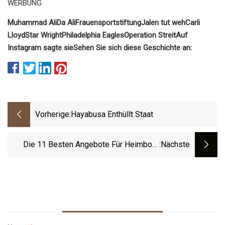
WERBUNG
Muhammad Ali
Da Ali
Frauensportstiftung
Jalen tut weh
Carli
Lloyd
Star Wright
Philadelphia Eagles
Operation Streit
Auf
Instagram sagte sie
Sehen Sie sich diese Geschichte an:
Vorherige:
Hayabusa Enthüllt Staat
Die 11 Besten Angebote Für Heimbox-
:nächste
Trainingsausrüstung Auf Amazon