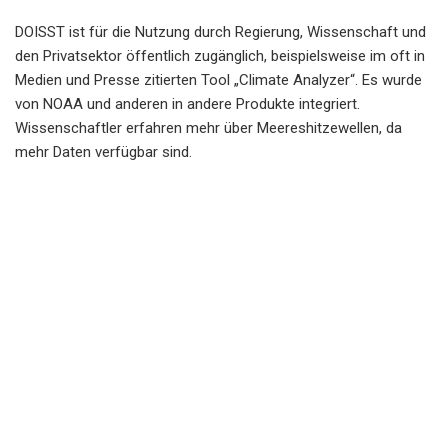
DOISST ist für die Nutzung durch Regierung, Wissenschaft und
den Privatsektor öffentlich zugänglich, beispielsweise im oft in
Medien und Presse zitierten Tool „Climate Analyzer“. Es wurde
von NOAA und anderen in andere Produkte integriert.
Wissenschaftler erfahren mehr über Meereshitzewellen, da
mehr Daten verfügbar sind.
Mit DOISST überwacht das Physikalische Wissenschaftslabor
der NOAA marine Hitzewellen. DOISST wurde auch verwendet,
um die Leistung der experimentellen NOAA Marine Heatwave
Forecast zu überprüfen, die globale Prognosen zur
Wahrscheinlichkeit von Hitzewellen im Ozean bis zu einem Jahr
im Voraus liefert.
Der National Marine Ecosystem Status (NaMES) der NOAA
bietet eine Momentaufnahme der wichtigsten Indikatoren für
das Meeres- und Ökosystem der Großen Seen in den USA,
einschließlich Hitzewellen im Meer. Die Zeitreihendiagramme
der Meereshitzewellen auf dieser Website werden aus DOISST-