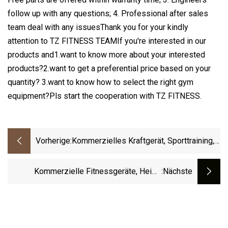
follow up with any questions; 4. Professional after sales
team deal with any issuesThank you for your kindly
attention to TZ FITNESS TEAMIf you're interested in our
products and1.want to know more about your interested
products?2.want to get a preferential price based on your
quantity? 3.want to know how to select the right gym
equipment?Pls start the cooperation with TZ FITNESS.
Vorherige:
Kommerzielles Kraftgerät, Sporttraining,
Bodybuilding, Power Squat, All-In-One-
Trainer-Rack, Multi
Kommerzielle Fitnessgeräte, Heim-
:nächste
Fitnessstudio, Verwenden Sie
Multifunktionale Combo-Krafttrainings-
Sportkraftgeräte Mit Smith-Maschine