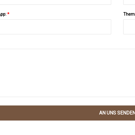
App:
*
Them
AN UNS SENDE