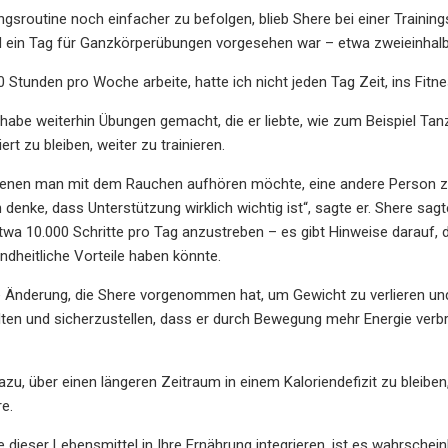
ngsroutine noch einfacher zu befolgen, blieb Shere bei einer Trainings
d ein Tag für Ganzkörperübungen vorgesehen war – etwa zweieinhalb
0 Stunden pro Woche arbeite, hatte ich nicht jeden Tag Zeit, ins Fitn
 habe weiterhin Übungen gemacht, die er liebte, wie zum Beispiel T
ert zu bleiben, weiter zu trainieren.
denen man mit dem Rauchen aufhören möchte, eine andere Person zu h
h denke, dass Unterstützung wirklich wichtig ist“, sagte er. Shere s
twa 10.000 Schritte pro Tag anzustreben – es gibt Hinweise darauf, 
ndheitliche Vorteile haben könnte.
e Änderung, die Shere vorgenommen hat, um Gewicht zu verlieren und
ten und sicherzustellen, dass er durch Bewegung mehr Energie verbr
zu, über einen längeren Zeitraum in einem Kaloriendefizit zu bleiben, 
re.
e dieser Lebensmittel in Ihre Ernährung integrieren, ist es wahrschei