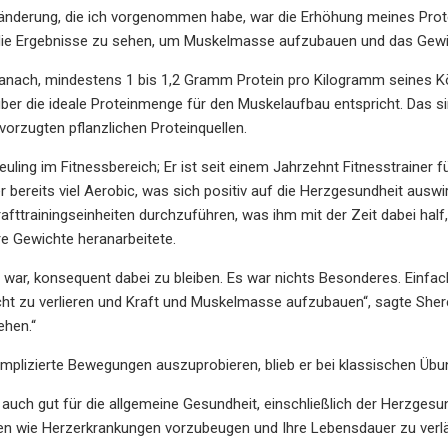
änderung, die ich vorgenommen habe, war die Erhöhung meines Protein
e Ergebnisse zu sehen, um Muskelmasse aufzubauen und das Gewicht z
danach, mindestens 1 bis 1,2 Gramm Protein pro Kilogramm seines 
über die ideale Proteinmenge für den Muskelaufbau entspricht. Das 
vorzugten pflanzlichen Proteinquellen.
Neuling im Fitnessbereich; Er ist seit einem Jahrzehnt Fitnesstrainer 
 bereits viel Aerobic, was sich positiv auf die Herzgesundheit auswi
afttrainingseinheiten durchzuführen, was ihm mit der Zeit dabei half
e Gewichte heranarbeitete.
 war, konsequent dabei zu bleiben. Es war nichts Besonderes. Einfa
ht zu verlieren und Kraft und Muskelmasse aufzubauen“, sagte Shere
ehen.“
omplizierte Bewegungen auszuprobieren, blieb er bei klassischen Üb
st auch gut für die allgemeine Gesundheit, einschließlich der Herzge
en wie Herzerkrankungen vorzubeugen und Ihre Lebensdauer zu verlä