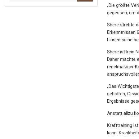
„Die größte Ver
gegessen, um di
Shere strebte 
Erkenntnissen 
Linsen seine be
Shere ist kein 
Daher machte er
regelmäßiger Kr
anspruchsvoller
„Das Wichtigste
geholfen, Gewic
Ergebnisse ges
Anstatt allzu k
Krafttraining i
kann, Krankheit