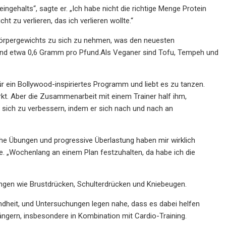
gehalts“, sagte er. „Ich habe nicht die richtige Menge Protein
u verlieren, das ich verlieren wollte.“
Körpergewichts zu sich zu nehmen, was den neuesten
sind etwa 0,6 Gramm pro Pfund.Als Veganer sind Tofu, Tempeh und
für ein Bollywood-inspiriertes Programm und liebt es zu tanzen.
rkt. Aber die Zusammenarbeit mit einem Trainer half ihm,
, sich zu verbessern, indem er sich nach und nach an
che Übungen und progressive Überlastung haben mir wirklich
. „Wochenlang an einem Plan festzuhalten, da habe ich die
ungen wie Brustdrücken, Schulterdrücken und Kniebeugen.
sundheit, und Untersuchungen legen nahe, dass es dabei helfen
ngern, insbesondere in Kombination mit Cardio-Training.