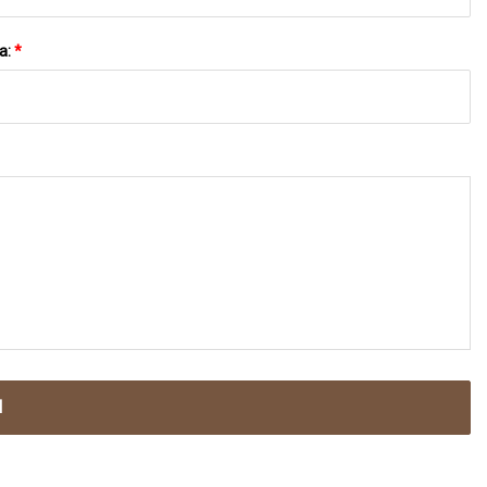
a:
*
N