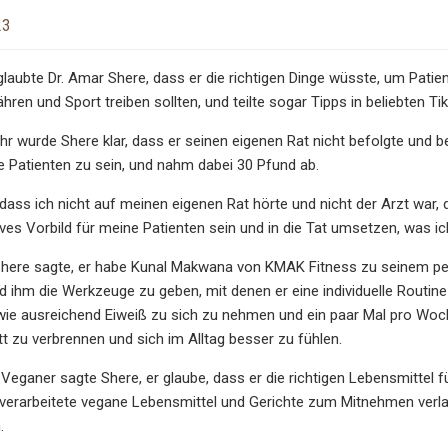
23
glaubte Dr. Amar Shere, dass er die richtigen Dinge wüsste, um Patien
hren und Sport treiben sollten, und teilte sogar Tipps in beliebten T
hr wurde Shere klar, dass er seinen eigenen Rat nicht befolgte und 
ne Patienten zu sein, und nahm dabei 30 Pfund ab.
 dass ich nicht auf meinen eigenen Rat hörte und nicht der Arzt war, de
ives Vorbild für meine Patienten sein und in die Tat umsetzen, was ich
 Shere sagte, er habe Kunal Makwana von KMAK Fitness zu seinem pe
ihm die Werkzeuge zu geben, mit denen er eine individuelle Routine
ie ausreichend Eiweiß zu sich zu nehmen und ein paar Mal pro Woch
t zu verbrennen und sich im Alltag besser zu fühlen.
r Veganer sagte Shere, er glaube, dass er die richtigen Lebensmittel f
erarbeitete vegane Lebensmittel und Gerichte zum Mitnehmen verlass
.