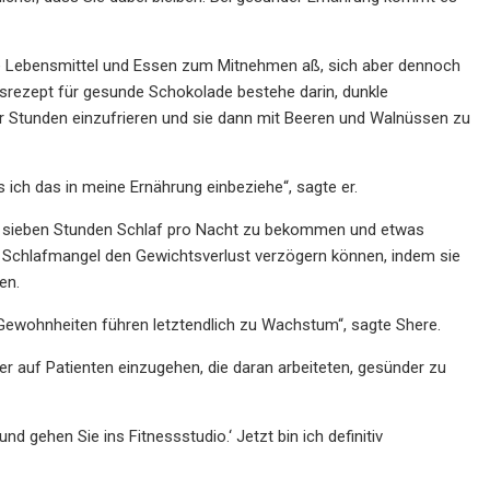
kte Lebensmittel und Essen zum Mitnehmen aß, sich aber dennoch
ngsrezept für gesunde Schokolade bestehe darin, dunkle
ar Stunden einzufrieren und sie dann mit Beeren und Walnüssen zu
s ich das in meine Ernährung einbeziehe“, sagte er.
ns sieben Stunden Schlaf pro Nacht zu bekommen und etwas
nd Schlafmangel den Gewichtsverlust verzögern können, indem sie
en.
e Gewohnheiten führen letztendlich zu Wachstum“, sagte Shere.
r auf Patienten einzugehen, die daran arbeiteten, gesünder zu
nd gehen Sie ins Fitnessstudio.‘ Jetzt bin ich definitiv