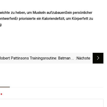
ewichte zu heben, um Muskeln aufzubauen
Sein persönlicher
 entwerfen
Er priorisierte ein Kaloriendefizit, um Körperfett zu
g
Robert Pattinsons Trainingsroutine: Batman Zu
:nächste
Werden Erfordert Harte Arbeit
:
*