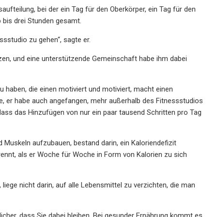
aufteilung, bei der ein Tag für den Oberkörper, ein Tag für den
 bis drei Stunden gesamt.
essstudio zu gehen“, sagte er.
anzen, und eine unterstützende Gemeinschaft habe ihm dabei
aben, die einen motiviert und motiviert, macht einen
agte, er habe auch angefangen, mehr außerhalb des Fitnessstudios
dass das Hinzufügen von nur ein paar tausend Schritten pro Tag
 Muskeln aufzubauen, bestand darin, ein Kaloriendefizit
ennt, als er Woche für Woche in Form von Kalorien zu sich
liege nicht darin, auf alle Lebensmittel zu verzichten, die man
nlicher, dass Sie dabei bleiben. Bei gesunder Ernährung kommt es