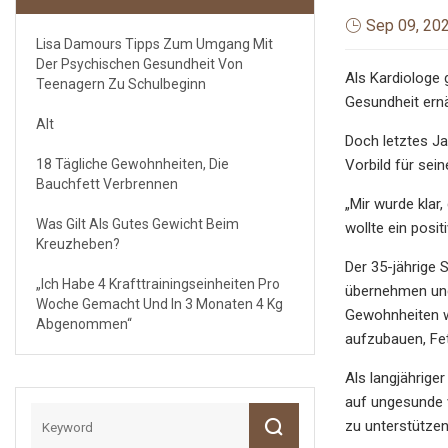
Sep 09, 20
Lisa Damours Tipps Zum Umgang Mit
Der Psychischen Gesundheit Von
Als Kardiologe 
Teenagern Zu Schulbeginn
Gesundheit ernä
Alt
Doch letztes Ja
18 Tägliche Gewohnheiten, Die
Vorbild für sei
Bauchfett Verbrennen
„Mir wurde klar,
Was Gilt Als Gutes Gewicht Beim
wollte ein posit
Kreuzheben?
Der 35-jährige
„Ich Habe 4 Krafttrainingseinheiten Pro
übernehmen und 
Woche Gemacht Und In 3 Monaten 4 Kg
Gewohnheiten w
Abgenommen“
aufzubauen, Fet
Als langjährige
auf ungesunde v
zu unterstützen