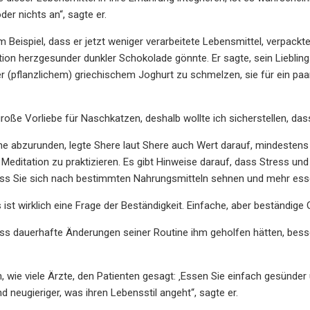
oder nichts an“, sagte er.
 Beispiel, dass er jetzt weniger verarbeitete Lebensmittel, verpac
rtion herzgesunder dunkler Schokolade gönnte. Er sagte, sein Liebli
 (pflanzlichem) griechischem Joghurt zu schmelzen, sie für ein pa
große Vorliebe für Naschkatzen, deshalb wollte ich sicherstellen, das
ne abzurunden, legte Shere laut Shere auch Wert darauf, mindeste
Meditation zu praktizieren. Es gibt Hinweise darauf, dass Stress u
ass Sie sich nach bestimmten Nahrungsmitteln sehnen und mehr ess
 ist wirklich eine Frage der Beständigkeit. Einfache, aber beständig
ss dauerhafte Änderungen seiner Routine ihm geholfen hätten, besse
, wie viele Ärzte, den Patienten gesagt: ‚Essen Sie einfach gesünder u
d neugieriger, was ihren Lebensstil angeht“, sagte er.