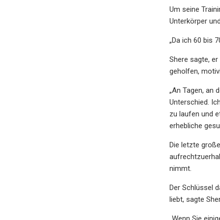
Um seine Traini
Unterkörper un
„Da ich 60 bis 7
Shere sagte, er
geholfen, motivi
„An Tagen, an 
Unterschied. Ic
zu laufen und e
erhebliche gesu
Die letzte groß
aufrechtzuerhal
nimmt.
Der Schlüssel da
liebt, sagte She
„Wenn Sie einig