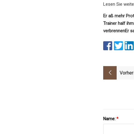
Lesen Sie weite
Er aß mehr Pro
Trainer half ih
verbrennen
Er s
Vorher
Name:
*