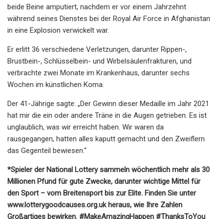
beide Beine amputiert, nachdem er vor einem Jahrzehnt
während seines Dienstes bei der Royal Air Force in Afghanistan
in eine Explosion verwickelt war.
Er erlitt 36 verschiedene Verletzungen, darunter Rippen-,
Brustbein-, Schlüsselbein- und Wirbelsäulenfrakturen, und
verbrachte zwei Monate im Krankenhaus, darunter sechs
Wochen im künstlichen Koma.
Der 41-Jährige sagte: „Der Gewinn dieser Medaille im Jahr 2021
hat mir die ein oder andere Träne in die Augen getrieben. Es ist
unglaublich, was wir erreicht haben. Wir waren da
rausgegangen, hatten alles kaputt gemacht und den Zweiflern
das Gegenteil bewiesen.“
*Spieler der National Lottery sammeln wöchentlich mehr als 30
Millionen Pfund für gute Zwecke, darunter wichtige Mittel für
den Sport – vom Breitensport bis zur Elite. Finden Sie unter
www.lotterygoodcauses.org.uk heraus, wie Ihre Zahlen
Großartiges bewirken. #MakeAmazingHappen #ThanksToYou