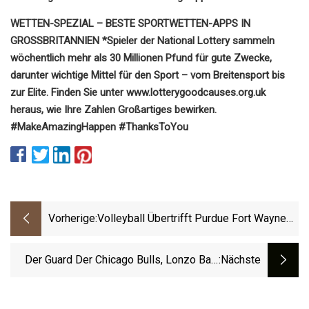
WETTEN-SPEZIAL – BESTE SPORTWETTEN-APPS IN
GROSSBRITANNIEN
*Spieler der National Lottery sammeln
wöchentlich mehr als 30 Millionen Pfund für gute Zwecke,
darunter wichtige Mittel für den Sport – vom Breitensport bis
zur Elite. Finden Sie unter www.lotterygoodcauses.org.uk
heraus, wie Ihre Zahlen Großartiges bewirken.
#MakeAmazingHappen #ThanksToYou
Vorherige:
Volleyball Übertrifft Purdue Fort Wayne
Und Schließt Das Eröffnungswochenende
Ab
Der Guard Der Chicago Bulls, Lonzo Ball,
:nächste
Sagt, Dass Er In Die NBA Zurückkehren
Wird