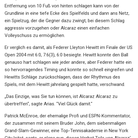
Entfernung von 10 Fuß von hinten schlagen kann von der
Grundlinie in eine tiefe Ecke des Spielfelds und dann ans Netz,
ein Spielzug, der die Gegner dazu zwingt, bei diesem Schlag
aggressiv vorzugehen oder Alcaraz einen einfachen
Volleyschuss zu ermöglichen.
Er verglich es damit, als Federer Lleyton Hewitt im Finale der US
Open 2004 mit 6:0, 7:6(3), 6:0 besiegte. Hewitt konnte den Ball
genauso hart schlagen wie jeder andere, aber Federer hatte ein
so hervorragendes Timing und konnte so schnell eingreifen und
Hewitts Schläge zurückschlagen, dass der Rhythmus des
Spiels, mit dem Hewitt jahrelang gespielt hatte, verschwand.
„Das Einzige, was Sie tun können, ist Alcaraz Alcaraz zu
übertreffen“, sagte Arias. "Viel Glück damit."
Patrick McEnroe, der ehemalige Profi und ESPN-Kommentator,
der zusammen mit seinem Bruder John, dem siebenmaligen
Grand-Slam-Gewinner, eine Top-Tennisakademie in New York
City leitet, sagte, er plane nun, diesen Herbst Teile von Alcaraz‘