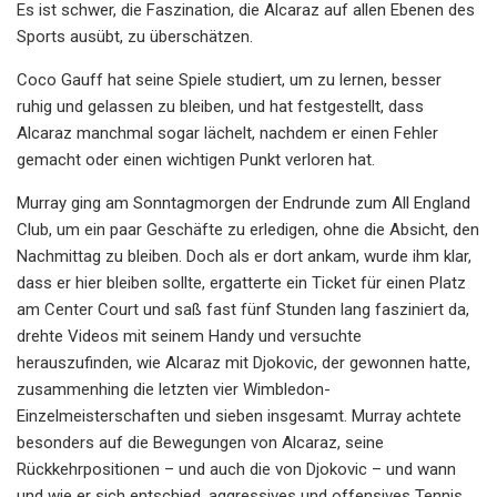
Es ist schwer, die Faszination, die Alcaraz auf allen Ebenen des
Sports ausübt, zu überschätzen.
Coco Gauff hat seine Spiele studiert, um zu lernen, besser
ruhig und gelassen zu bleiben, und hat festgestellt, dass
Alcaraz manchmal sogar lächelt, nachdem er einen Fehler
gemacht oder einen wichtigen Punkt verloren hat.
Murray ging am Sonntagmorgen der Endrunde zum All England
Club, um ein paar Geschäfte zu erledigen, ohne die Absicht, den
Nachmittag zu bleiben. Doch als er dort ankam, wurde ihm klar,
dass er hier bleiben sollte, ergatterte ein Ticket für einen Platz
am Center Court und saß fast fünf Stunden lang fasziniert da,
drehte Videos mit seinem Handy und versuchte
herauszufinden, wie Alcaraz mit Djokovic, der gewonnen hatte,
zusammenhing die letzten vier Wimbledon-
Einzelmeisterschaften und sieben insgesamt. Murray achtete
besonders auf die Bewegungen von Alcaraz, seine
Rückkehrpositionen – und auch die von Djokovic – und wann
und wie er sich entschied, aggressives und offensives Tennis