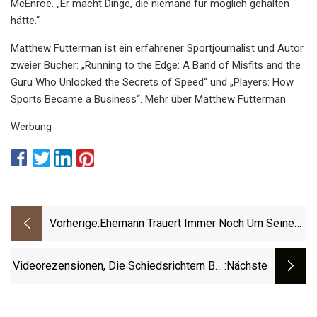
McEnroe. „Er macht Dinge, die niemand für möglich gehalten
hätte.“
Matthew Futterman ist ein erfahrener Sportjournalist und Autor
zweier Bücher: „Running to the Edge: A Band of Misfits and the
Guru Who Unlocked the Secrets of Speed“ und „Players: How
Sports Became a Business“. Mehr über Matthew Futterman
Werbung
Vorherige:
Ehemann Trauert Immer Noch Um Seine
Frau, Die Im Dodger Stadium Durch Einen
Foulball Getötet Wurde
Videorezensionen, Die Schiedsrichtern Bei
:nächste
Entscheidungen Helfen Sollen, Heben
Dieses Jahr Neue Technologien Bei Den