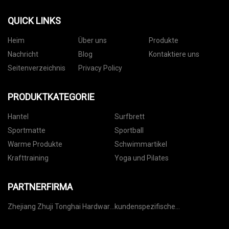
QUICK LINKS
Heim
Über uns
Produkte
Nachricht
Blog
Kontaktiere uns
Seitenverzeichnis
Privacy Policy
PRODUKTKATEGORIE
Hantel
Surfbrett
Sportmatte
Sportball
Warme Produkte
Schwimmartikel
Krafttraining
Yoga und Pilates
PARTNERFIRMA
Zhejiang Zhuji Tonghai Hardware
kundenspezifische
Co., Ltd.
industriekeramik