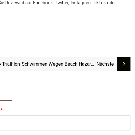
Sie Reviewed auf Facebook, Twitter, Instagram, TikTok oder
o Triathlon-Schwimmen Wegen Beach Hazard-
:nächste
Erklärung Abgesagt; Athleten, Die Im Duathlon
Antreten
:
*