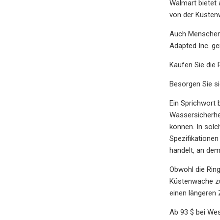
Walmart bietet
von der Küsten
Auch Menschen 
Adapted Inc. g
Kaufen Sie die
Besorgen Sie si
Ein Sprichwort 
Wassersicherhe
können. In solc
Spezifikatione
handelt, an dem
Obwohl die Ringb
Küstenwache zu
einen längeren Z
Ab 93 $ bei We