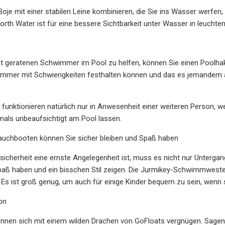
Boje mit einer stabilen Leine kombinieren, die Sie ins Wasser werfen
orth Water ist für eine bessere Sichtbarkeit unter Wasser in leucht
 geratenen Schwimmer im Pool zu helfen, können Sie einen Poolhake
mmer mit Schwierigkeiten festhalten können und das es jemandem au
e funktionieren natürlich nur in Anwesenheit einer weiteren Person, 
emals unbeaufsichtigt am Pool lassen.
lauchbooten können Sie sicher bleiben und Spaß haben
cherheit eine ernste Angelegenheit ist, muss es nicht nur Untergang 
paß haben und ein bisschen Stil zeigen. Die Jurmikey-Schwimmweste i
. Es ist groß genug, um auch für einige Kinder bequem zu sein, wenn 
on
önnen sich mit einem wilden Drachen von GoFloats vergnügen. Sagen