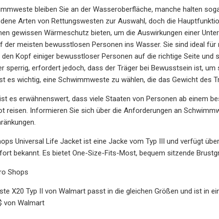
wimmweste bleiben Sie an der Wasseroberfläche, manche halten sog
dene Arten von Rettungswesten zur Auswahl, doch die Hauptfunktion 
nen gewissen Wärmeschutz bieten, um die Auswirkungen einer Unterk
 der meisten bewusstlosen Personen ins Wasser. Sie sind ideal für r
 den Kopf einiger bewusstloser Personen auf die richtige Seite und
niger sperrig, erfordert jedoch, dass der Träger bei Bewusstsein ist,
ist es wichtig, eine Schwimmweste zu wählen, die das Gewicht des T
 ist es erwähnenswert, dass viele Staaten von Personen ab einem 
ot reisen. Informieren Sie sich über die Anforderungen an Schwimmw
ränkungen.
ops Universal Life Jacket ist eine Jacke vom Typ III und verfügt über
ort bekannt. Es bietet One-Size-Fits-Most, bequem sitzende Brustg
Pro Shops
te X20 Typ II von Walmart passt in die gleichen Größen und ist in ein
 $ von Walmart