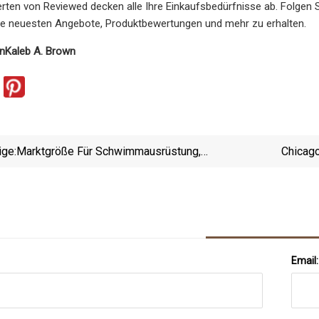
rten von Reviewed decken alle Ihre Einkaufsbedürfnisse ab. Folgen 
die neuesten Angebote, Produktbewertungen und mehr zu erhalten.
n
Kaleb A. Brown
ige:
Marktgröße Für Schwimmausrüstung,
Chicag
Fortschrittliche Technologien Und
Wachstumschancen In Der Globalen Industrie Bis
2029 Nach Hauptakteuren
Email