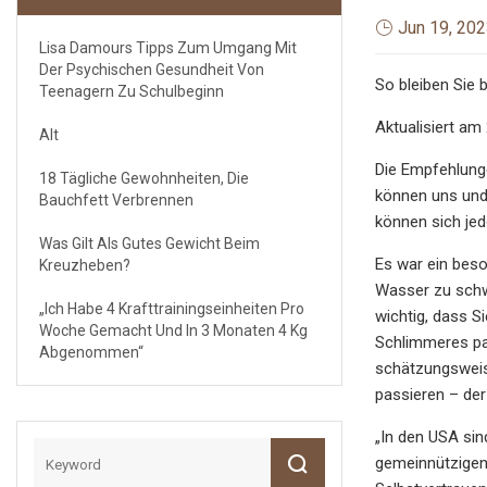
Jun 19, 20
Lisa Damours Tipps Zum Umgang Mit
Der Psychischen Gesundheit Von
So bleiben Sie 
Teenagern Zu Schulbeginn
Aktualisiert am
Alt
Die Empfehlung
18 Tägliche Gewohnheiten, Die
können uns und 
Bauchfett Verbrennen
können sich jed
Was Gilt Als Gutes Gewicht Beim
Es war ein bes
Kreuzheben?
Wasser zu schw
„Ich Habe 4 Krafttrainingseinheiten Pro
wichtig, dass Si
Woche Gemacht Und In 3 Monaten 4 Kg
Schlimmeres pas
Abgenommen“
schätzungsweise
passieren – der
„In den USA si
gemeinnützigen 