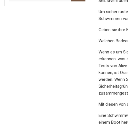
Selbstvertrauen
Um sicherzustel
Schwimmen vorbe
Geben sie ihre 
Welchen Badean
Wenn es um Sich
erkennen, was s
Tests von Alive
können, ist Ora
werden. Wenn Si
Sicherheitsgrün
zusammengestell
Mit diesen von
Eine Schwimmwes
einem Boot heru