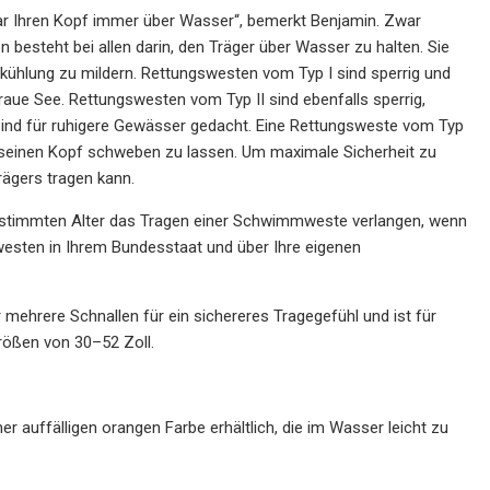
ar Ihren Kopf immer über Wasser“, bemerkt Benjamin. Zwar
besteht bei allen darin, den Träger über Wasser zu halten. Sie
ühlung zu mildern. Rettungswesten vom Typ I sind sperrig und
aue See. Rettungswesten vom Typ II sind ebenfalls sperrig,
 sind für ruhigere Gewässer gedacht. Eine Rettungsweste vom Typ
 um seinen Kopf schweben zu lassen. Um maximale Sicherheit zu
rägers tragen kann.
bestimmten Alter das Tragen einer Schwimmweste verlangen, wenn
esten in Ihrem Bundesstaat und über Ihre eigenen
 mehrere Schnallen für ein sichereres Tragegefühl und ist für
rößen von 30–52 Zoll.
er auffälligen orangen Farbe erhältlich, die im Wasser leicht zu