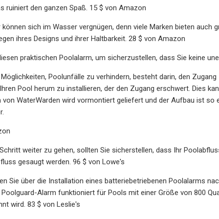
as ruiniert den ganzen Spaß. 15 $ von Amazon
r können sich im Wasser vergnügen, denn viele Marken bieten auch 
egen ihres Designs und ihrer Haltbarkeit. 28 $ von Amazon
diesen praktischen Poolalarm, um sicherzustellen, dass Sie keine 
 Möglichkeiten, Poolunfälle zu verhindern, besteht darin, den Zuga
Ihren Pool herum zu installieren, der den Zugang erschwert. Dies k
 von WaterWarden wird vormontiert geliefert und der Aufbau ist so e
r.
zon
chritt weiter zu gehen, sollten Sie sicherstellen, dass Ihr Poolabflu
bfluss gesaugt werden. 96 $ von Lowe's
lten Sie über die Installation eines batteriebetriebenen Poolalarms 
er Poolguard-Alarm funktioniert für Pools mit einer Größe von 800 Qu
t wird. 83 $ von Leslie's