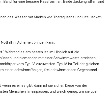
em Band für eine bessere Passform an. Beide Jackengrößen sind
nnen das Wasser mit Marken wie Theraquatics und Life Jacket-
otfall in Sicherheit bringen kann.
.“ Während es am besten ist, im Hinblick auf die
eln müssen und niemanden mit einer Schwimmweste erreichen
mkörper vom Typ IV zuzuwerfen. Typ IV ist Teil der gleichen
V um einen schwimmfähigen, frei schwimmenden Gegenstand
 wenn es eines gibt, dann ist sie sicher. Diese von der
isten Menschen hineinpassen, und weich genug, um sie über