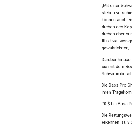
„Mit einer Sch
stehen verschie
können auch ei
drehen den Kopf
drehen aber nur
III ist viel we
gewährleisten, 
Darüber hinaus
sie mit dem Bo
Schwimmbesch
Die Bass Pro Sh
ihren Tragekomf
70 $ bei Bass 
Die Rettungswes
erkennen ist. 8