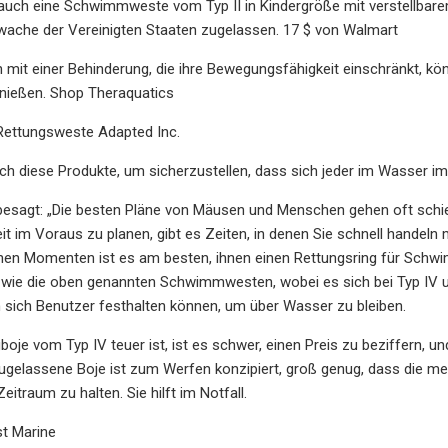
 auch eine Schwimmweste vom Typ II in Kindergröße mit verstellbar
wache der Vereinigten Staaten zugelassen. 17 $ von Walmart
mit einer Behinderung, die ihre Bewegungsfähigkeit einschränkt, kö
enießen. Shop Theraquatics
 Rettungsweste Adapted Inc.
ch diese Produkte, um sicherzustellen, dass sich jeder im Wasser im N
besagt: „Die besten Pläne von Mäusen und Menschen gehen oft schief
it im Voraus zu planen, gibt es Zeiten, in denen Sie schnell hand
hen Momenten ist es am besten, ihnen einen Rettungsring für Schwim
n wie die oben genannten Schwimmwesten, wobei es sich bei Typ I
 sich Benutzer festhalten können, um über Wasser zu bleiben.
oje vom Typ IV teuer ist, ist es schwer, einen Preis zu beziffern, und
gelassene Boje ist zum Werfen konzipiert, groß genug, dass die me
eitraum zu halten. Sie hilft im Notfall.
st Marine