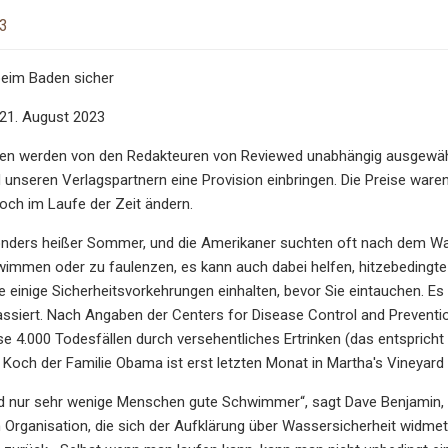
23
beim Baden sicher
 21. August 2023
en werden von den Redakteuren von Reviewed unabhängig ausgewählt.
unseren Verlagspartnern eine Provision einbringen. Die Preise waren
och im Laufe der Zeit ändern.
onders heißer Sommer, und die Amerikaner suchten oft nach dem Wass
immen oder zu faulenzen, es kann auch dabei helfen, hitzebedingte
e einige Sicherheitsvorkehrungen einhalten, bevor Sie eintauchen. Es i
siert. Nach Angaben der Centers for Disease Control and Preventio
 4.000 Todesfällen durch versehentliches Ertrinken (das entspricht 
 Koch der Familie Obama ist erst letzten Monat in Martha's Vineyard 
nd nur sehr wenige Menschen gute Schwimmer“, sagt Dave Benjamin, 
Organisation, die sich der Aufklärung über Wassersicherheit widmet.