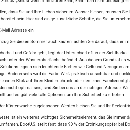
 zurück. „Selbst wenn man laufen kann, kann man nicht unbedingt ei
len, dass Sie und Ihre Lieben sicher im Wasser bleiben, müssen Sie
reitet sein. Hier sind einige zusätzliche Schritte, die Sie unterne
E-Mail Adresse ein:
zug Sie diesen Sommer auch kaufen, achten Sie darauf, dass er im 
erheit und Gefahr geht, liegt der Unterschied oft in der Sichtbarke
ich unter der Wasseroberfläche befindet. Aus diesem Grund ist es wi
 Solutions eignen sich leuchtende Farben wie Gelb und Neongrün am b
nge. Andererseits wird die Farbe Weiß praktisch unsichtbar und dunkl
e einen Blick auf Ihren Kleiderschrank oder den eines Familienmitg
den nicht optimal sind, sind Sie bei uns an der richtigen Adresse. 
t und es gibt viele tolle Optionen, um Ihre Sicherheit zu erhöhen.
 der Küstenwache zugelassenen Westen bleiben Sie und Ihr Seelenf
te ist ein weiteres wichtiges Sicherheitselement, das Sie immer da
mfahren. BootU.S. stellt fest, dass 90 % der Ertrinkungsopfer bei 