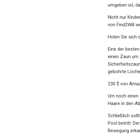
umgeben ist, d
Nicht nur Kinde
von Find2Will w
Holen Sie sich 
Eine der besten
einen Zaun um 
Sicherheitszaun
gebohrte Löche
230 $ von Ama
Um noch einen S
Haare in den A
Schließlich sol
Pool betritt. D
Bewegung erkann