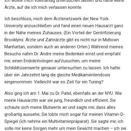
Ich wollte mich vollständig untersuchen lassen und hatte keine
Ärzte, auf die ich mich verlassen konnte.
Ich beschloss, mich dem Ärztenetzwerk der New York
University anzuschließen und fand einen neuen Hausarzt ganz
in der Nähe meines Zuhauses. (Ein Vorteil der Gentrifizierung
Brooklyns: Ärzte und Zahnärzte gibt es nicht nur in Midtown
Manhattan, sondern auch an anderen Orten.) Während meines
Besuchs nahm Dr. Andre meine Bedenken ernst und empfahl
mir, einen Endokrinologen aufzusuchen, um meine
Schilddrüsenwerte genauer untersuchen zu lassen. Ich hatte
über ein Jahrzehnt lang die gleiche Medikamentendosis
eingenommen. Vielleicht war es Zeit für ein Tuning?
Also ging ich am 1. Mai zu Dr. Patel, ebenfalls an der NYU. Wie
meine Hausärztin war sie jung, freundlich und effizient. Sie
schaute sich meine Blutwerte an und sagte mir, dass alles
großartig aussehe; Sie lobte mich sogar für meinen Vitamin-D-
Spiegel (ich nehme ein Multivitaminpräparat). Sie sagte mir, ich
solle mir keine Sorgen mehr um mein Gewicht machen – ich sei