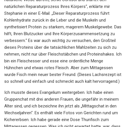
natürlichen Reparaturprozess Ihres Körpers“, erklärte mir
Stephanie in einer E-Mail. „Dieser Reparaturprozess führt
Kohlenhydrate zurück in die Leber und die Muskeln und
synthetisiert Protein zu starkem, magerem Muskelgewebe. Das
hilft, Ihren Blutzucker und Ihre Körperzusammensetzung zu
verbessern.“ Es war auch wichtig zu versuchen, den Großteil
dieses Proteins über die tatsächlichen Mahlzeiten zu sich zu
nehmen, nicht nur über Fleischstäbchen und Proteinshakes. Ich
bin ein Fleischesser und esse eine ordentliche Menge
Hühnchen und etwas rotes Fleisch. Aber zum Mittagessen
wurde Fisch mein neuer bester Freund. (Dieses Lachsrezept ist
so schnell und einfach und schmeckt auch kalt hervorragend.)
Ich musste dieses Evangelium weitergeben. Ich habe einen
Gruppenchat mit drei anderen Frauen, die ungefähr in meinem
Alter sind, und ich bezeichne ihn jetzt als „Mittagschat in den
Wechseljahren“. Es enthält viele Fotos von Gerichten rund um
Kichererbsen. Ich habe gerade eine Dose Thunfisch zum
Mittagessen gegessen. Was ich nicht erwartet hatte, war, dass