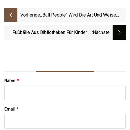
Vorherige:
„Ball People“ Wird Die Art Und Weise
Verändern, Wie Sie Tennis Schauen
Fußbälle Aus Bibliotheken Für Kinder In
:nächste
Den Sommerferien
Name:
*
Email:
*